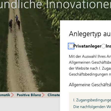
Anlegertyp a
Privatanleger
In
Mit der Auswahl Ihres A
Allgemeinen Geschäftsbe
der Website nach I. Zu
Geschäftsbedingungen nic
Allgemeine Geschäft
ematik
Positive Bilanz
Climate Change ETFs
FAQs
Chan
I. Zugangsbedingung
Die nachfolgenden Web