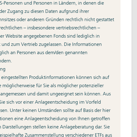
 US-Personen und Personen in Ländern, in denen die
der Zugang zu diesen Daten aufgrund ihrer
schutz
hnsitzes oder anderen Gründen rechtlich nicht gestattet
Fs
srechtlichen – insbesondere vertriebsrechtlichen –
ser Website angegebenen Fonds sind lediglich in
rt und zum Vertrieb zugelassen. Die Informationen
folg ist unter anderem das
diglich an Personen aus dem/den genannten
nternehmen wird es daher
ndern.
n zu berücksichtigen.
ung
e eingestellten Produktinformationen können sich auf
 möglicherweise für Sie als möglicher potenzieller
aufgelegt, die Klimarisiken
ht angemessen und damit ungeeignet sein können. Aus
Sie sich vor einer Anlageentscheidung im Vorfeld
Deka Climate Change
der
ssen. Unter keinen Umständen sollte auf Basis der hier
et, die zukunftsorientierte
ionen eine Anlageentscheidung von Ihnen getroffen
 den Mindestanforderungen
 Darstellungen stellen keine Anlageberatung dar. Sie
en Standard ab, der auf die
beispielhafte Zusammenstellung verschiedener ETFs aus