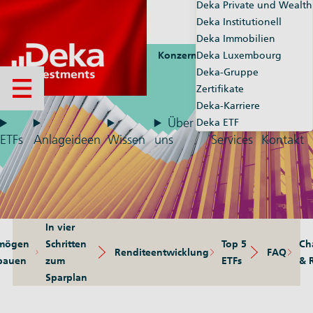
Deka Private und Wealth
Deka Institutionell
Deka Immobilien
Konzernseiten
Deka Luxembourg
Market-Maker
Deka-Gruppe
Zertifikate
Menü öffnen
Deka-Karriere
Über
Deka ETF
ETFs
Anlageideen
Wissen
uns
Services
Kontakt
In vier
mögen
Schritten
Top 5
Ch
Renditeentwicklung
FAQ
bauen
zum
ETFs
& 
Sparplan