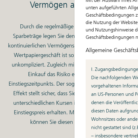
Mit der Auswahl Ihres A
Vermögen aufbauen.
unten aufgeführten All
Geschäftsbedingungen zu
die Nutzung der Websit
Durch die regelmäßige Einzahlung kleiner
und Nutzungshinweise d
Sparbeträge legen Sie den Grundstein für einen
Geschäftsbedingungen nic
kontinuierlichen Vermögensaufbau. Der Einstieg ins
Allgemeine Geschäft
Wertpapiergeschäft ist so denkbar einfach und
unkompliziert. Zugleich minimiert der gestaffelte
I. Zugangsbedingung
Einkauf das Risiko eines schlechten
Die nachfolgenden Web
Einstiegszeitpunkts. Der sogenannte Cost-Average-
vorgehaltenen Informat
Effekt stellt sicher, dass Sie durch die Anlage zu
an US-Personen und Pe
unterschiedlichen Kursen im Mittel einen guten
denen die Veröffentl
diesen Daten aufgrund 
Einstiegspreis erhalten. Mit Ihrem ETF-Sparplan
Wohnsitzes oder ande
können Sie diesen Effekt nutzen.
nicht gestattet sind (z
– insbesondere vertrie