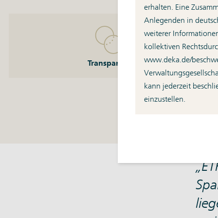
erhalten. Eine Zusamm
Anlegenden in deutsch
Transparent
weiterer Informatione
Das Schöne an ETFs: Sie wissen immer genau, was sich
kollektiven Rechtsdurc
im Portfolio befindet.
www.deka.de/­besch
Transparent
Verwaltungsgesellscha
kann jederzeit beschli
einzustellen.
ET
Spa
lie