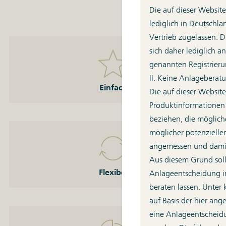
Die auf dieser Websi
lediglich in Deutschla
Vertrieb zugelassen. D
sich daher lediglich 
Einfach
genannten Registrieru
Ihr Sparplan ist mit wenigen Klicks eingerichtet.
II. Keine Anlageberat
Einfach
Die auf dieser Website
Produktinformationen
beziehen, die mögliche
möglicher potenzieller
Flexibel
angemessen und damit
Gerade ein paar Euros mehr übrig? Ihren Sparplan
Aus diesem Grund sollt
haben Sie schnell angepasst.
Flexibel
Anlageentscheidung im
beraten lassen. Unter
auf Basis der hier an
eine Anlageentscheid