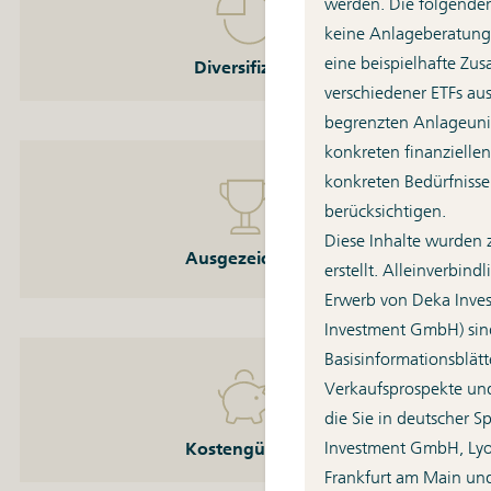
werden. Die folgenden
Diversifiziert
keine Anlageberatung 
Sie können breit gestreut in ganze Märkte investieren.
eine beispielhafte Zu
Diversifiziert
verschiedener ETFs au
begrenzten Anlageuni
konkreten finanzielle
Ausgezeichnet
konkreten Bedürfnisse
Die Deka und viele ihrer ETFs werden regelmäßig mit
berücksichtigen.
Bestnoten bewertet.
Diese Inhalte wurden
Ausgezeichnet
Unsere Auszeichnungen
erstellt. Alleinverbin
Erwerb von Deka Inve
Investment GmbH) sind
Basisinformationsblätte
Kostengünstig
Verkaufsprospekte und
Wir erheben für das Management unserer ETFs nur
die Sie in deutscher S
geringe Gebühren.
Investment GmbH, Lyo
Kostengünstig
Frankfurt am Main un