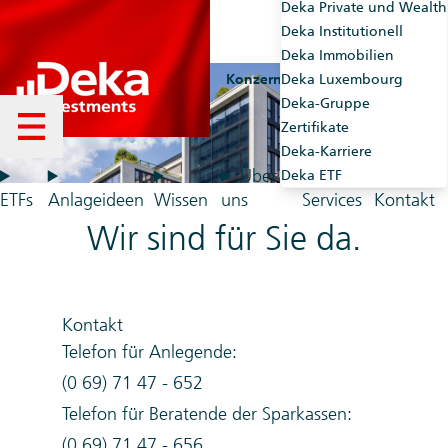
Deka Private und Wealth
Deka Institutionell
Deka Immobilien
Konzernseiten
Deka Luxembourg
Market-Maker
Deka-Gruppe
Zertifikate
Menü öffnen
Deka-Karriere
Über
Deka ETF
ETFs
Anlageideen
Wissen
uns
Services
Kontakt
Wir sind für Sie da.
Kontakt
Telefon für Anlegende:
(0 69) 71 47 - 652
Telefon für Beratende der Sparkassen:
(0 69) 71 47 - 656