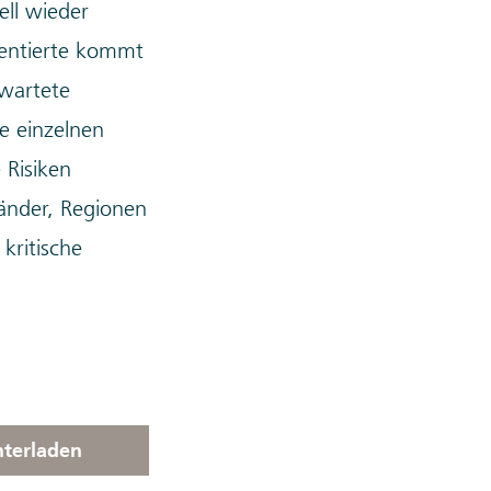
ell wieder
rientierte kommt
rwartete
e einzelnen
 Risiken
Länder, Regionen
kritische
nterladen