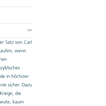
PDF
r Satz von Carl
„Kaufen, wenn
inen
zyklisches
ade in höchster
 nie sicher. Dazu
Kriege, die
 heute, kaum