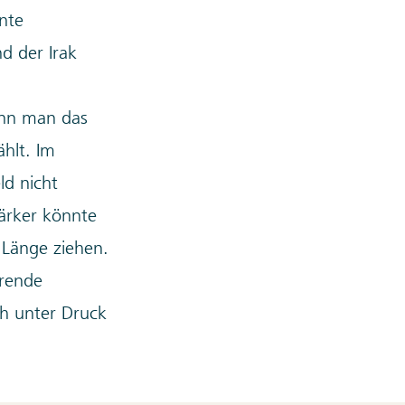
nte
nd der Irak
enn man das
hlt. Im
ld nicht
ärker könnte
e Länge ziehen.
rende
ch unter Druck