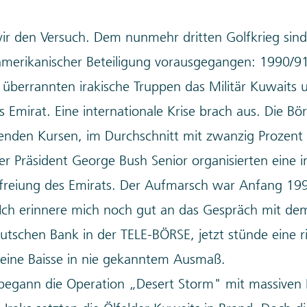
r den Versuch. Dem nunmehr dritten Golfkrieg sind
 amerikanischer Beteiligung vorausgegangen: 1990/
überrannten irakische Truppen das Militär Kuwaits 
s Emirat. Eine internationale Krise brach aus. Die Bö
llenden Kursen, im Durchschnitt mit zwanzig Prozent
r Präsident George Bush Senior organisierten eine i
efreiung des Emirats. Der Aufmarsch war Anfang 19
 Ich erinnere mich noch gut an das Gespräch mit de
utschen Bank in der TELE-BÖRSE, jetzt stünde eine r
 eine Baisse in nie gekanntem Ausmaß.
begann die Operation „Desert Storm" mit massiven L