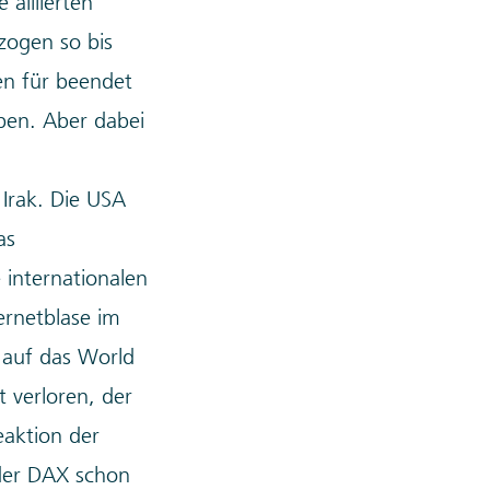
 alliierten
zogen so bis
en für beendet
aben. Aber dabei
Irak. Die USA
as
 internationalen
ernetblase im
 auf das World
 verloren, der
eaktion der
 der DAX schon