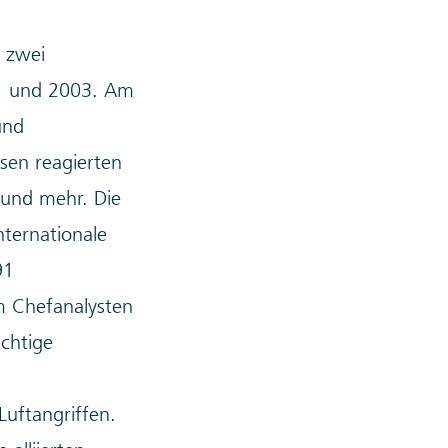
 zwei
91 und 2003. Am
und
rsen reagierten
 und mehr. Die
nternationale
91
m Chefanalysten
ichtige
uftangriffen.