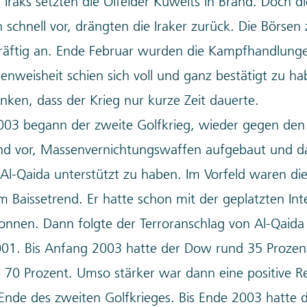
Iraks setzten die Ölfelder Kuweits in Brand. Doch die
 schnell vor, drängten die Iraker zurück. Die Börsen 
kräftig an. Ende Februar wurden die Kampfhandlung
rsenweisheit schien sich voll und ganz bestätigt zu h
en, dass der Krieg nur kurze Zeit dauerte.
03 begann der zweite Golfkrieg, wieder gegen den 
d vor, Massenvernichtungswaffen aufgebaut und d
Al-Qaida unterstützt zu haben. Im Vorfeld waren die
im Baissetrend. Er hatte schon mit der geplatzten Int
nnen. Dann folgte der Terroranschlag von Al-Qaida
01. Bis Anfang 2003 hatte der Dow rund 35 Prozent
70 Prozent. Umso stärker war dann eine positive R
Ende des zweiten Golfkrieges. Bis Ende 2003 hatte