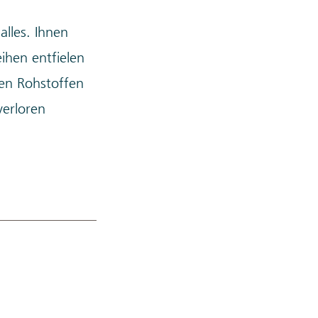
lles. Ihnen
eihen entfielen
den Rohstoffen
verloren