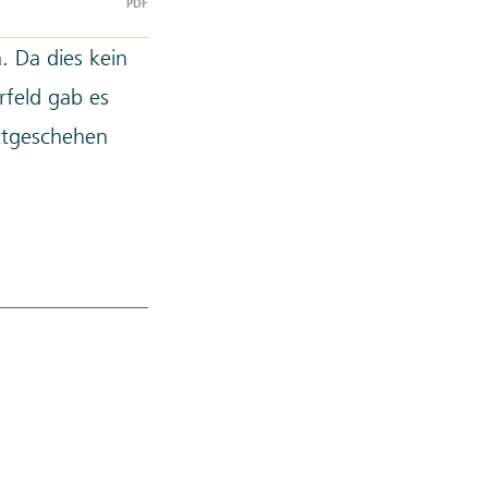
PDF
. Da dies kein
rfeld gab es
rktgeschehen