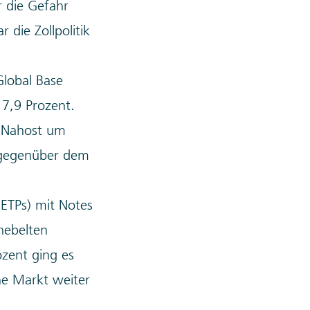
r die Gefahr
die Zollpolitik
Global Base
 7,9 Prozent.
n Nahost um
ch gegenüber dem
(ETPs) mit Notes
hebelten
ozent ging es
he Markt weiter