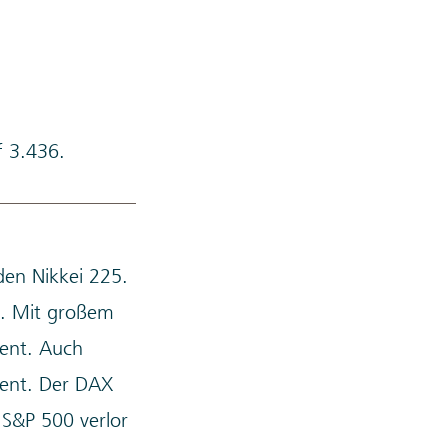
f 3.436.
den Nikkei 225.
i. Mit großem
zent. Auch
zent. Der DAX
 S&P 500 verlor