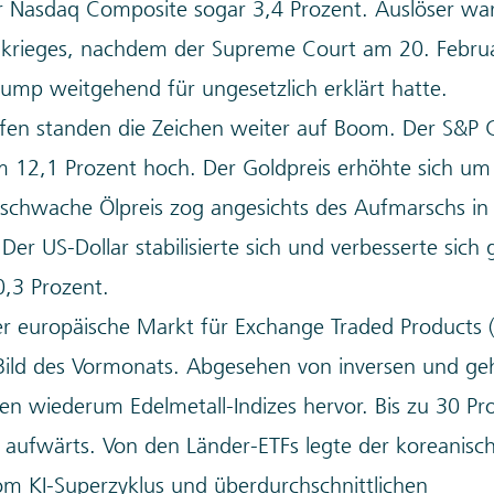
r Nasdaq Composite sogar 3,4 Prozent. Auslöser wa
lkrieges, nachdem der Supreme Court am 20. Februar 
rump weitgehend für ungesetzlich erklärt hatte.
fen standen die Zeichen weiter auf Boom. Der S&P 
 12,1 Prozent hoch. Der Goldpreis erhöhte sich um
 schwache Ölpreis zog angesichts des Aufmarschs i
 Der US-Dollar stabilisierte sich und verbesserte si
0,3 Prozent.
er europäische Markt für Exchange Traded Products 
Bild des Vormonats. Abgesehen von inversen und ge
en wiederum Edelmetall-Indizes hervor. Bis zu 30 Pr
aufwärts. Von den Länder-ETFs legte der koreanisc
om KI-Superzyklus und überdurchschnittlichen