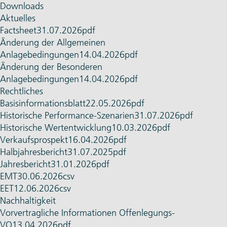
Downloads
Aktuelles
Factsheet
31.07.2026
pdf
Änderung der Allgemeinen
Anlagebedingungen
14.04.2026
pdf
Änderung der Besonderen
Anlagebedingungen
14.04.2026
pdf
Rechtliches
Basis­informationsblatt
22.05.2026
pdf
Histo­rische Performance-Szenarien
31.07.2026
pdf
Histo­rische Wert­entwicklung
10.03.2026
pdf
Verkaufsprospekt
16.04.2026
pdf
Halbjahres­bericht
31.07.2025
pdf
Jahres­bericht
31.01.2026
pdf
EMT
30.06.2026
csv
EET
12.06.2026
csv
Nachhaltigkeit
Vorvertragliche Informationen Offenlegungs-
VO
13.04.2026
pdf