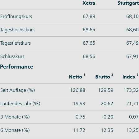
Xetra
Stuttgart
Eröffnungskurs
67,89
68,10
Tageshöchstkurs
68,65
68,60
Tagestiefstkurs
67,65
67,49
Schlusskurs
68,56
67,91
Performance
1
2
3
Netto
Brutto
Index
Seit Auflage (%)
126,88
129,59
173,32
Laufendes Jahr (%)
19,93
20,62
21,71
3 Monate (%)
-0,75
-0,20
-0,07
6 Monate (%)
11,72
12,35
13,25