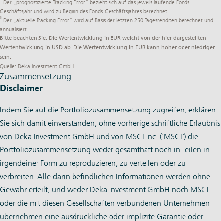
4
Der „prognostizierte Tracking Error“ bezieht sich auf das jeweils laufende Fonds-
Geschäftsjahr und wird zu Beginn des Fonds-Geschäftsjahres berechnet.
5
Der „aktuelle Tracking Error“ wird auf Basis der letzten 250 Tagesrenditen berechnet und
annualisiert.
Bitte beachten Sie: Die Wertentwicklung in EUR weicht von der hier dargestellten
Wertentwicklung in USD ab. Die Wertentwicklung in EUR kann höher oder niedriger
sein.
Quelle: Deka Investment GmbH
Zusammensetzung
Disclaimer
Indem Sie auf die Portfoliozusammensetzung zugreifen, erklären
Sie sich damit einverstanden, ohne vorherige schriftliche Erlaubnis
von Deka Investment GmbH und von MSCI Inc. ('MSCI') die
Portfoliozusammensetzung weder gesamthaft noch in Teilen in
irgendeiner Form zu reproduzieren, zu verteilen oder zu
verbreiten. Alle darin befindlichen Informationen werden ohne
Gewähr erteilt, und weder Deka Investment GmbH noch MSCI
oder die mit diesen Gesellschaften verbundenen Unternehmen
übernehmen eine ausdrückliche oder implizite Garantie oder