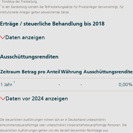
1
Fondstyp der Freistellung
2
In der Darstellung werden die Teilfreistellungssätze für Privatanleger berücksichtigt, für
institutionelle Anleger gelten abweichende Sätze.
Erträge / steuerliche Behandlung bis 2018
Daten anzeigen
Ausschüttungsrenditen
Zeitraum
Betrag pro Anteil
Währung
Ausschüttungsrendite
1
1 Jahr
-
-
0,00%
Daten vor 2024 anzeigen
Die steuerlichen Ausführungen richten sich an in Deutschland unbeschränkt
einkommensteuerpflichtige oder unbeschränkt körperschaftsteuerpflichtige Personen. Die
steuerlichen Ausführungen gehen von der derzeit bekannten Rechtslage aus.