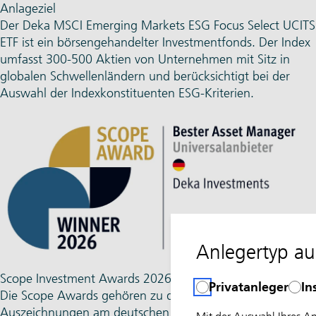
Anlageziel
Der Deka MSCI Emerging Markets ESG Focus Select UCITS
ETF ist ein börsengehandelter Investmentfonds. Der Index
umfasst 300-500 Aktien von Unternehmen mit Sitz in
globalen Schwellenländern und berücksichtigt bei der
Auswahl der Indexkonstituenten ESG-Kriterien.
Anlegertyp a
Scope Investment Awards 2026
Privatanleger
In
Die Scope Awards gehören zu den traditions­reichsten
Auszeichnungen am deutschen Markt. Die seit 2005