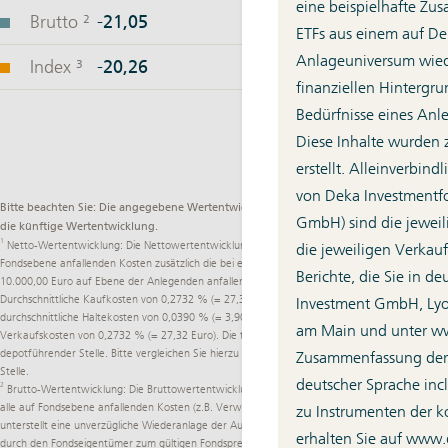
eine beispielhafte Zu
ETFs aus einem auf De
Anlageuniversum wied
finanziellen Hintergr
Bedürfnisse eines Anle
Diese Inhalte wurden
erstellt. Alleinverbin
von Deka Investmentfo
Bitte beachten Sie: Die angegebene Wertentwicklung ist kein verlässlicher Indikator für
GmbH) sind die jeweili
die künftige Wertentwicklung.
1
Netto-Wertentwicklung: Die Nettowertentwicklung berücksichtigt neben den auf
die jeweiligen Verkau
Fondsebene anfallenden Kosten zusätzlich die bei einem beispielhaften Anlagebetrag von
Berichte, die Sie in d
10.000,00 Euro auf Ebene der Anlegenden anfallenden durchschnittlichen Kosten:
Durchschnittliche Kaufkosten von 0,2732 % (= 27,32 Euro) einmalig beim Kauf,
Investment GmbH, Lyon
durchschnittliche Haltekosten von 0,0390 % (= 3,90 Euro) sowie durchschnittliche
am Main und unter
ww
Verkaufskosten von 0,2732 % (= 27,32 Euro). Die tatsächlichen Kosten variieren je nach
depotführender Stelle. Bitte vergleichen Sie hierzu das Preisverzeichnis Ihrer depotführenden
Zusammenfassung der 
Stelle.
deutscher Sprache inc
2
Brutto-Wertentwicklung: Die Bruttowertentwicklung des Fonds (BVI-Methode) berücksichtigt
alle auf Fondsebene anfallenden Kosten (z.B. Verwaltungsvergütung). Die BVI Methode
zu Instrumenten der k
unterstellt eine unverzügliche Wiederanlage der Ausschüttungen und abgeführten Steuern
erhalten Sie auf
www.d
durch den Fondseigentümer zum gültigen Fondspreis. Weitere Kosten können auf