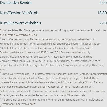
Dividenden Rendite
2,05
Kurs/Gewinn Verhältnis
18,80
Kurs/Buchwert Verhältnis
2,43
Bitte beachten Sie: Die angegebene Wertentwicklung ist kein verlässlicher Indikator für
die künftige Wertentwicklung.
1
Netto-Wertentwicklung: Die Nettowertentwicklung berücksichtigt neben den auf
Fondsebene anfallenden Kosten zusätzlich die bei einem beispielhaften Anlagebetrag von
10.000,00 Euro auf Ebene der Anlegenden anfallenden durchschnittlichen Kosten:
Durchschnittliche Kaufkosten von 0,2732 % (= 27,32 Euro) einmalig beim Kauf,
durchschnittliche Haltekosten von 0,0390 % (= 3,90 Euro) sowie durchschnittliche
Verkaufskosten von 0,2732 % (= 27,32 Euro). Die tatsächlichen Kosten variieren je nach
depotführender Stelle. Bitte vergleichen Sie hierzu das Preisverzeichnis Ihrer depotführenden
Stelle.
2
Brutto-Wertentwicklung: Die Bruttowertentwicklung des Fonds (BVI-Methode) berücksichtigt
alle auf Fondsebene anfallenden Kosten (z.B. Verwaltungsvergütung). Die BVI Methode
unterstellt eine unverzügliche Wiederanlage der Ausschüttungen und abgeführten Steuern
durch den Fondseigentümer zum gültigen Fondspreis. Weitere Kosten können auf
Anlegerebene anfallen (z.B. Depotkosten), die in der Darstellung nicht berücksichtigt werden.
Bitte vergleichen Sie hierzu das Preisverzeichnis Ihrer depotführenden Stelle.
3
Aufgrund der besseren Vergleichbarkeit wird für die Berechnung der Wertentwicklung der
Performance-Index verwendet.