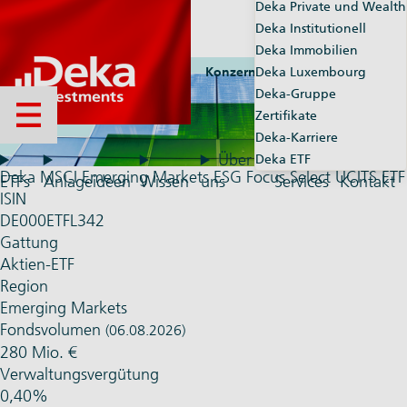
Deka Private und Wealth
Deka Institutionell
Deka Immobilien
Konzernseiten
Deka Luxembourg
Market-Maker
Deka-Gruppe
Zertifikate
Menü öffnen
Deka-Karriere
Über
Deka ETF
Deka MSCI Emerging Markets ESG Focus Select UCITS ETF
ETFs
Anlageideen
Wissen
uns
Services
Kontakt
ISIN
DE000ETFL342
Gattung
Aktien-ETF
Region
Emerging Markets
Fondsvolumen
(06.08.2026)
280 Mio. €
Verwaltungsvergütung
0,40%