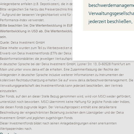
Anlegerebene anfallen (z.B. Depotkosten), die in der Darstellung nicht berücksichtigt werden.
beschwerdemanagem
Bitte vergleichen Sie hierzu das Preisverzeichnis Ihrer depotführenden Stelle.
Verwaltungsgesellscha
3
Aufgrund der besseren Vergleichbarkeit wird für die Berechnung der Wertentwicklung der
Performance-Index verwendet.
jederzeit beschließen,
Bitte beachten Sie: Die Wertentwicklung in EUR weicht von der hier dargestellten
Wertentwicklung in USD ab. Die Wertentwicklung in EUR kann höher oder niedriger
sein.
Quelle: Deka Investment GmbH
Diese Inhalte wurden zum Teil zu Werbezwecken erstellt. Alleinverbindliche Grundlage für den
Erwerb von Deka Investmentfonds (ETFs der Deka Investment GmbH) sind die jeweiligen
Basisinformationsblätter, die jeweiligen Verkaufsprospekte und die jeweiligen Berichte, die Sie
in deutscher Sprache bei der Deka Investment GmbH, Lyoner Str. 13, D-60528 Frankfurt am
Main und unter
www.deka-etf.de
erhalten. Eine Zusammenfassung der Rechte der
Anlegenden in deutscher Sprache inclusive weiterer Informationen zu Instrumenten der
kollektiven Rechtsdurchsetzung erhalten Sie auf
www.deka.de/­beschwerdemanagement
. Die
Verwaltungsgesellschaft des Investmentfonds kann jederzeit beschließen, den Vertrieb
einzustellen.
Der Fonds, auf den an dieser Stelle Bezug genommen wird, wird von MSCI weder gefördert,
unterstützt noch beworben. MSCI übernimmt keine Haftung für jegliche Fonds oder Indizes,
die diesen Fonds zugrunde liegen. Der Verkaufsprospekt enthält eine detailliertere
Beschreibung der eingeschränkten Beziehung zwischen dem Lizenzgeber und der Deka
Investment GmbH und jeglichen zugehörigen Fonds.
Dieser Investmentfonds bildet nach seinen Anlagebedingungen einen anerkannten
Wertpapierindex nach.