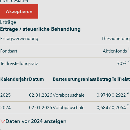
nicht gestattet.
Akzeptieren
Erträge
Erträge / steuerliche Behandlung
Ertragsverwendung
Thesaurierung
1
Fondsart
Aktienfonds
2
Teilfreistellungssatz
30%
Kalenderjahr
Datum
Besteuerungsanlass
Betrag
Teilfrei
2
2025
02.01.2026
Vorabpauschale
0,9740
0,2922
2
2024
02.01.2025
Vorabpauschale
0,6847
0,2054
Daten vor 2024 anzeigen