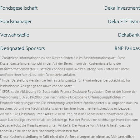
Fondsgesellschaft
Deka Investment
Fondsmanager
Deka ETF Team
Verwahrstelle
DekaBank
Designated Sponsors
BNP Paribas
1
Zusätzliche Informationen zu den Kosten finden Sie im Basisinformationsblatt. Diese
Kostendarstellung entspricht in der Art der Berechnung der Kostendarstellung der
Basisinformationsblätter. Zusätzlich können Handelskosten infolge von Kosten der Börse
und/oder Ihrer Vertriebs- oder Depotstelle anfallen.
2
In der Darstellung werden die Teilfreistellungssätze für Privatanleger berücksichtigt, für
institutionelle Anleger gelten abweichende Sätze.
3
SFDR ist die Abkürzung für Sustainable Finance Disclosure Regulation. Dies ist der Name der
Verordnung (EU) 2019/2088
über nachhaltigkeitsbezogene Offenlegungspflichten im
Finanzdienstleistungssektor. Die Verordnung verpflichtet Fondsanbieter u.a. Angaben dazu zu
machen, ob und wie Nachhaltigkeitsrisiken bei ihrer Investmententscheidung einbezogen
werden. Die Einstufung unter Artikel 8 bedeutet, dass der Fonds neben finanziellen Zielen
auch Nachhaltigkeitsmerkmale berücksichtigt. Hat der Fonds eine nachhaltige Investition zum
Ziel, so erfolgt die Klassifizierung unter Artikel 9. Die Angabe von Artikel 6 heißt, dass der
Fonds in keine der beiden Nachhaltigkeitsklassen fällt.
Diese Kostendarstellung erfüllt nicht die Anforderungen an einen aufsichtsrechtlich