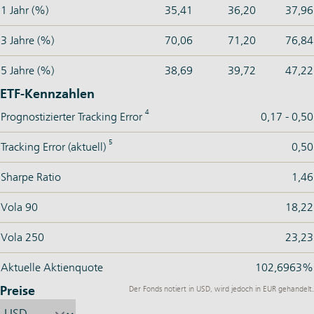
1 Jahr (%)
35,41
36,20
37,96
3 Jahre (%)
70,06
71,20
76,84
5 Jahre (%)
38,69
39,72
47,22
ETF-Kennzahlen
4
Prognostizierter Tracking Error
0,17 - 0,50
5
Tracking Error (aktuell)
0,50
Sharpe Ratio
1,46
Vola 90
18,22
Vola 250
23,23
Aktuelle Aktienquote
102,6963%
Preise
Der Fonds notiert in USD, wird jedoch in EUR gehandelt.