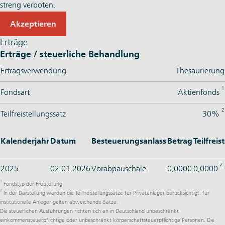
streng verboten.
Akzeptieren
Erträge
Erträge / steuerliche Behandlung
Ertragsverwendung
Thesaurierung
1
Fondsart
Aktienfonds
2
Teilfreistellungssatz
30%
Kalenderjahr
Datum
Besteuerungsanlass
Betrag
Teilfrei
2
2025
02.01.2026
Vorabpauschale
0,0000
0,0000
1
Fondstyp der Freistellung
2
In der Darstellung werden die Teilfreistellungssätze für Privatanleger berücksichtigt, für
institutionelle Anleger gelten abweichende Sätze.
Die steuerlichen Ausführungen richten sich an in Deutschland unbeschränkt
einkommensteuerpflichtige oder unbeschränkt körperschaftsteuerpflichtige Personen. Die