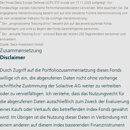
Der Fonds Deka Europe Defense UCITS ETF wurde am 17.11.2025 aufgelegt. Vor
Fondsauflage werden historische Performanceindexdaten verwendet. Bitte beachten Sie: Die
angegebene Wertentwicklung bezieht sich auf eine simulierte frühere Wertentwicklung und
ist kein verlässlicher Indikator für die künftige Wertentwicklung.
4
Der „prognostizierte Tracking Error“ bezieht sich auf das jeweils laufende Fonds-
Geschäftsjahr und wird zu Beginn des Fonds-Geschäftsjahres berechnet.
5
Der „aktuelle Tracking Error“ wird auf Basis der letzten 250 Tagesrenditen berechnet und
annualisiert.
Quelle: Deka Investment GmbH
Zusammensetzung
Disclaimer
Durch Zugriff auf die Portfoliozusammensetzung dieses Fonds
willige ich ein, die abgerufenen Daten nicht ohne vorherige
schriftliche Zustimmung der Solactive AG weiter zu vertreiben
oder zu vervielfältigen. Ich verstehe, dass das Nutzungsrecht für
die abgerufenen Daten ausschließlich zum Zweck der Evaluierung
eines Kaufs oder Verkaufs des betreffenden Index-Fonds gewährt
wird. Im Übrigen ist die Nutzung dieser Daten in Verbindung mit
einem anderen auf diesem Index basierenden Finanzinstrument