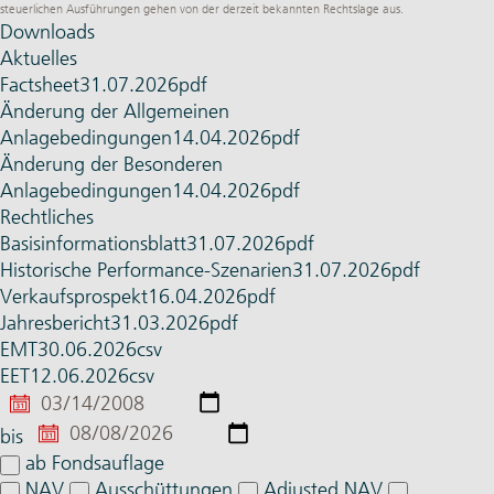
steuerlichen Ausführungen gehen von der derzeit bekannten Rechtslage aus.
Downloads
Aktuelles
Factsheet
31.07.2026
pdf
Änderung der Allgemeinen
Anlagebedingungen
14.04.2026
pdf
Änderung der Besonderen
Anlagebedingungen
14.04.2026
pdf
Rechtliches
Basis­informationsblatt
31.07.2026
pdf
Histo­rische Performance-Szenarien
31.07.2026
pdf
Verkaufsprospekt
16.04.2026
pdf
Jahres­bericht
31.03.2026
pdf
EMT
30.06.2026
csv
EET
12.06.2026
csv
von
bis
ab Fondsauflage
NAV
Ausschüttungen
Adjusted NAV