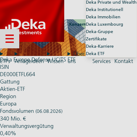
Deka Private und Wealth
Deka Institutionell
Deka Immobilien
Konzernseiten
Deka Luxembourg
Market-Maker
Deka-Gruppe
Zertifikate
Menü öffnen
Deka-Karriere
Über
Deka ETF
Deka Europe Defense UCITS ETF
ETFs
Anlageideen
Wissen
uns
Services
Kontakt
ISIN
DE000ETFL664
Gattung
Aktien-ETF
Region
Europa
Fondsvolumen
(06.08.2026)
340 Mio. €
Verwaltungsvergütung
0,40%