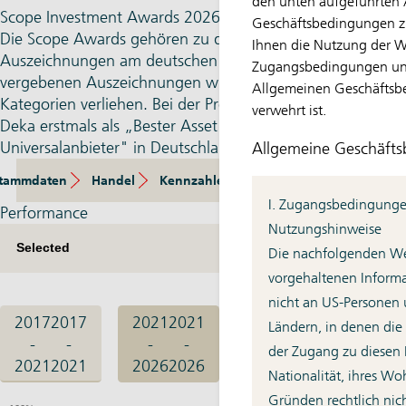
den unten aufgeführten
Scope Investment Awards 2026
Geschäftsbedingungen zu
Die Scope Awards gehören zu den traditions­reichsten
Ihnen die Nutzung der We
Auszeichnungen am deutschen Markt. Die seit 2005
Zugangsbedingungen un
vergebenen Auszeichnungen wurden dieses Mal in 58
Allgemeinen Geschäftsb
Kategorien verliehen. Bei der Preisverleihung wurde die
verwehrt ist.
Deka erstmals als „Bester Asset Manager
Universalanbieter" in Deutschland ausgezeichnet.
Allgemeine Geschäft
tammdaten
Handel
Kennzahlen
Zusammensetzung
E
I. Zugangsbedingung
Performance
Nutzungshinweise
Die nachfolgenden Web
vorgehaltenen Informa
nicht an US-Personen 
2017
2017
2021
2021
Ländern, in denen die
-
-
-
-
der Zugang zu diesen 
2021
2021
2026
2026
Nationalität, ihres Wo
Gründen rechtlich nicht