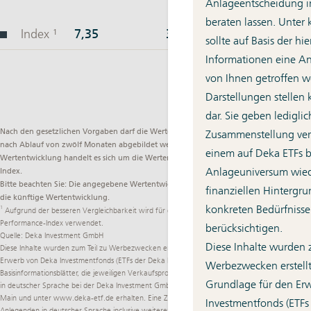
Anlageentscheidung im
beraten lassen. Unter
sollte auf Basis der h
Informationen eine A
von Ihnen getroffen w
Darstellungen stellen
dar. Sie geben lediglic
Nach den gesetzlichen Vorgaben darf die Wertentwicklung eines Investmentfonds erst
Zusammenstellung ver
nach Ablauf von zwölf Monaten abgebildet werden. Bei der hier angegebenen
einem auf Deka ETFs 
Wertentwicklung handelt es sich um die Wertentwicklung des zugrunde liegenden
Anlageuniversum wied
Index.
Bitte beachten Sie: Die angegebene Wertentwicklung ist kein verlässlicher Indikator für
finanziellen Hintergru
die künftige Wertentwicklung.
konkreten Bedürfnisse
1
Aufgrund der besseren Vergleichbarkeit wird für die Berechnung der Wertentwicklung der
Performance-Index verwendet.
berücksichtigen.
Quelle: Deka Investment GmbH
Diese Inhalte wurden 
Diese Inhalte wurden zum Teil zu Werbezwecken erstellt. Alleinverbindliche Grundlage für den
Erwerb von Deka Investmentfonds (ETFs der Deka Investment GmbH) sind die jeweiligen
Werbezwecken erstellt
Basisinformationsblätter, die jeweiligen Verkaufsprospekte und die jeweiligen Berichte, die Sie
Grundlage für den Er
in deutscher Sprache bei der Deka Investment GmbH, Lyoner Str. 13, D-60528 Frankfurt am
Main und unter
www.deka-etf.de
erhalten. Eine Zusammenfassung der Rechte der
Investmentfonds (ETFs
Anlegenden in deutscher Sprache inclusive weiterer Informationen zu Instrumenten der