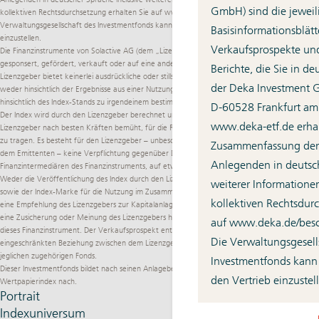
GmbH) sind die jeweil
kollektiven Rechtsdurchsetzung erhalten Sie auf
www.deka.de/­beschwerdemanagement
. Die
Verwaltungsgesellschaft des Investmentfonds kann jederzeit beschließen, den Vertrieb
Basisinformationsblätte
einzustellen.
Verkaufsprospekte und
Die Finanzinstrumente von Solactive AG (dem „Lizenzgeber“) werden von Solactive nicht
gesponsert, gefördert, verkauft oder auf eine andere Art und Weise unterstützt und der
Berichte, die Sie in d
Lizenzgeber bietet keinerlei ausdrückliche oder stillschweigende Garantie oder Zusicherung,
der Deka Investment G
weder hinsichtlich der Ergebnisse aus einer Nutzung des Index und/oder der Index-Marke noch
hinsichtlich des Index-Stands zu irgendeinem bestimmten Zeitpunkt noch in sonstiger Hinsicht.
D-60528 Frankfurt am
Der Index wird durch den Lizenzgeber berechnet und veröffentlicht, wobei sich der
www.deka-etf.de
erhal
Lizenzgeber nach besten Kräften bemüht, für die Richtigkeit der Berechnung des Index Sorge
zu tragen. Es besteht für den Lizenzgeber – unbeschadet seiner Verpflichtungen gegenüber
Zusammenfassung der 
dem Emittenten – keine Verpflichtung gegenüber Dritten, einschließlich Investoren und/oder
Anlegenden in deutsch
Finanzintermediären des Finanzinstruments, auf etwaige Fehler in dem Index hinzuweisen.
Weder die Veröffentlichung des Index durch den Lizenzgeber noch die Lizenzierung des Index
weiterer Informatione
sowie der Index-Marke für die Nutzung im Zusammenhang mit dem Finanzinstrument stellt
kollektiven Rechtsdur
eine Empfehlung des Lizenzgebers zur Kapitalanlage dar oder beinhaltet in irgendeiner Weise
eine Zusicherung oder Meinung des Lizenzgebers hinsichtlich einer etwaigen Investition in
auf
www.deka.de/­be
dieses Finanzinstrument. Der Verkaufsprospekt enthält eine detailliertere Beschreibung der
Die Verwaltungsgesell
eingeschränkten Beziehung zwischen dem Lizenzgeber und der Deka Investment GmbH und
jeglichen zugehörigen Fonds.
Investmentfonds kann 
Dieser Investmentfonds bildet nach seinen Anlagebedingungen einen anerkannten
den Vertrieb einzustel
Wertpapierindex nach.
Portrait
Indexuniversum