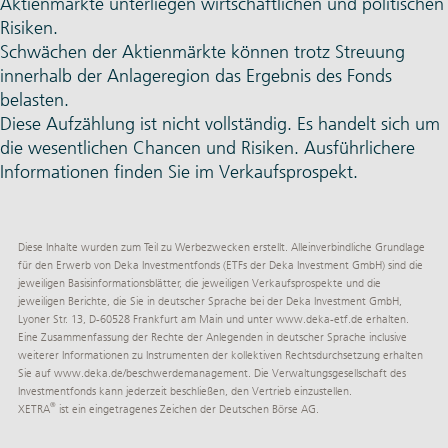
Aktienmärkte unterliegen wirtschaftlichen und politischen
Risiken.
Schwächen der Aktienmärkte können trotz Streuung
innerhalb der Anlageregion das Ergebnis des Fonds
belasten.
Diese Aufzählung ist nicht vollständig. Es handelt sich um
die wesentlichen Chancen und Risiken. Ausführlichere
Informationen finden Sie im Verkaufsprospekt.
Diese Inhalte wurden zum Teil zu Werbezwecken erstellt. Alleinverbindliche Grundlage
für den Erwerb von Deka Investmentfonds (ETFs der Deka Investment GmbH) sind die
jeweiligen Basisinformationsblätter, die jeweiligen Verkaufsprospekte und die
jeweiligen Berichte, die Sie in deutscher Sprache bei der Deka Investment GmbH,
Lyoner Str. 13, D-60528 Frankfurt am Main und unter
www.deka-etf.de
erhalten.
Eine Zusammenfassung der Rechte der Anlegenden in deutscher Sprache inclusive
weiterer Informationen zu Instrumenten der kollektiven Rechtsdurchsetzung erhalten
Sie auf
www.deka.de/­beschwerdemanagement
. Die Verwaltungsgesellschaft des
Investmentfonds kann jederzeit beschließen, den Vertrieb einzustellen.
®
XETRA
ist ein eingetragenes Zeichen der Deutschen Börse AG.