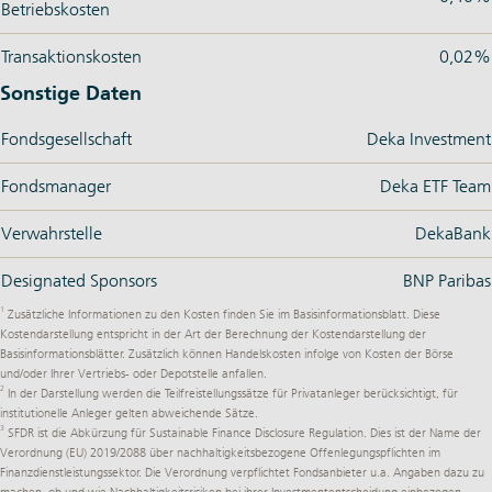
Betriebskosten
Transaktionskosten
0,02%
Sonstige Daten
Fondsgesellschaft
Deka Investment
Fondsmanager
Deka ETF Team
Verwahrstelle
DekaBank
Designated Sponsors
BNP Paribas
1
Zusätzliche Informationen zu den Kosten finden Sie im Basisinformationsblatt. Diese
Kostendarstellung entspricht in der Art der Berechnung der Kostendarstellung der
Basisinformationsblätter. Zusätzlich können Handelskosten infolge von Kosten der Börse
und/oder Ihrer Vertriebs- oder Depotstelle anfallen.
2
In der Darstellung werden die Teilfreistellungssätze für Privatanleger berücksichtigt, für
institutionelle Anleger gelten abweichende Sätze.
3
SFDR ist die Abkürzung für Sustainable Finance Disclosure Regulation. Dies ist der Name der
Verordnung (EU) 2019/2088
über nachhaltigkeitsbezogene Offenlegungspflichten im
Finanzdienstleistungssektor. Die Verordnung verpflichtet Fondsanbieter u.a. Angaben dazu zu