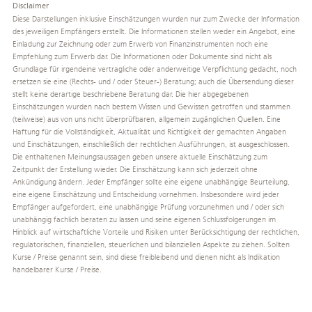
Disclaimer
Diese Darstellungen inklusive Einschätzungen wurden nur zum Zwecke der Information
des jeweiligen Empfängers erstellt. Die Informationen stellen weder ein Angebot, eine
Einladung zur Zeichnung oder zum Erwerb von Finanzinstrumenten noch eine
Empfehlung zum Erwerb dar. Die Informationen oder Dokumente sind nicht als
Grundlage für irgendeine vertragliche oder anderweitige Verpflichtung gedacht, noch
ersetzen sie eine (Rechts- und / oder Steuer-) Beratung; auch die Übersendung dieser
stellt keine derartige beschriebene Beratung dar. Die hier abgegebenen
Einschätzungen wurden nach bestem Wissen und Gewissen getroffen und stammen
(teilweise) aus von uns nicht überprüfbaren, allgemein zugänglichen Quellen. Eine
Haftung für die Vollständigkeit, Aktualität und Richtigkeit der gemachten Angaben
und Einschätzungen, einschließlich der rechtlichen Ausführungen, ist ausgeschlossen.
Die enthaltenen Meinungsaussagen geben unsere aktuelle Einschätzung zum
Zeitpunkt der Erstellung wieder. Die Einschätzung kann sich jederzeit ohne
Ankündigung ändern. Jeder Empfänger sollte eine eigene unabhängige Beurteilung,
eine eigene Einschätzung und Entscheidung vornehmen. Insbesondere wird jeder
Empfänger aufgefordert, eine unabhängige Prüfung vorzunehmen und / oder sich
unabhängig fachlich beraten zu lassen und seine eigenen Schlussfolgerungen im
Hinblick auf wirtschaftliche Vorteile und Risiken unter Berücksichtigung der rechtlichen,
regulatorischen, finanziellen, steuerlichen und bilanziellen Aspekte zu ziehen. Sollten
Kurse / Preise genannt sein, sind diese freibleibend und dienen nicht als Indikation
handelbarer Kurse / Preise.