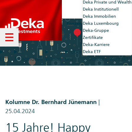
Deka Private und Wealth
Deka Institutionell
Deka Immobilien
Konzernseiten
Deka Luxembourg
Market-Maker
Deka-Gruppe
Zertifikate
Menü öffnen
Deka-Karriere
Über
Deka ETF
ETFs
Anlageideen
Wissen
uns
Services
Kontakt
Kolumne Dr. Bernhard Jünemann
|
25.04.2024
15 Jahre! Happy