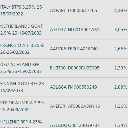
ITALY BTPS 3.25% 25-
A4EABJ
IT0005647265
4,48%
15/07/2032
NETHERLANDS GOVT
A3LD37
NL0015001AM2
3,05%
2.5% 23-15/07/2033
FRANCE O.A.T. 3.25%
A4EVK6
FR0014018OI0
2,66%
26-25/02/2032
DEUTSCHLAND REP
BU3Z00
DE000BU3Z005
2,33%
2.3% 23-15/02/2033
FINNISH GOVT 3% 23-
A3LG8A
FI4000550249
2,08%
15/09/2033
REP OF AUSTRIA 2.8%
A4EF3R
AT0000A3NY15
1,36%
25-20/09/2032
HELLENIC REP 4.25%
A3LDDQ
GR0124039737
1,34%