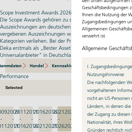
den unten aufgeführten
Geschäftsbedingungen zu
Scope Investment Awards 2026
Ihnen die Nutzung der We
Die Scope Awards gehören zu den traditions­reichsten
Zugangsbedingungen un
Auszeichnungen am deutschen Markt. Die seit 2005
Allgemeinen Geschäftsb
vergebenen Auszeichnungen wurden dieses Mal in 58
verwehrt ist.
Kategorien verliehen. Bei der Preisverleihung wurde die
Deka erstmals als „Bester Asset Manager
Allgemeine Geschäft
Universalanbieter" in Deutschland ausgezeichnet.
tammdaten
Handel
Kennzahlen
Zusammensetzung
E
I. Zugangsbedingung
Nutzungshinweise
Performance
Die nachfolgenden Web
vorgehaltenen Informa
nicht an US-Personen 
Ländern, in denen die
009
2009
2011
2011
2016
2016
2021
2021
der Zugang zu diesen 
-
-
-
-
-
-
-
-
Nationalität, ihres Wo
011
2011
2016
2016
2021
2021
2026
2026
Gründen rechtlich nicht