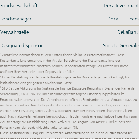
Fondsgesellschaft
Deka Investment
Fondsmanager
Deka ETF Team
Verwahrstelle
DekaBank
Designated Sponsors
Société Générale
1
Zusätzliche Informationen zu den Kosten finden Sie im Basisinformationsblatt. Diese
Kostendarstellung entspricht in der Art der Berechnung der Kostendarstellung der
Basisinformationsblätter. Zusätzlich können Handelskosten infolge von Kosten der Börse
und/oder Ihrer Vertriebs- oder Depotstelle anfallen.
2
In der Darstellung werden die Teilfreistellungssätze für Privatanleger berücksichtigt, für
institutionelle Anleger gelten abweichende Sätze.
3
SFDR ist die Abkürzung für Sustainable Finance Disclosure Regulation. Dies ist der Name der
Verordnung (EU) 2019/2088
über nachhaltigkeitsbezogene Offenlegungspflichten im
Finanzdienstleistungssektor. Die Verordnung verpflichtet Fondsanbieter u.a. Angaben dazu zu
machen, ob und wie Nachhaltigkeitsrisiken bei ihrer Investmententscheidung einbezogen
werden. Die Einstufung unter Artikel 8 bedeutet, dass der Fonds neben finanziellen Zielen
auch Nachhaltigkeitsmerkmale berücksichtigt. Hat der Fonds eine nachhaltige Investition zum
Ziel, so erfolgt die Klassifizierung unter Artikel 9. Die Angabe von Artikel 6 heißt, dass der
Fonds in keine der beiden Nachhaltigkeitsklassen fällt.
Diese Kostendarstellung erfüllt nicht die Anforderungen an einen aufsichtsrechtlich