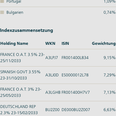
Portugal
1,09%
Bulgarien
0,74%
Indexzusammensetzung
Holding Name
WKN
ISIN
Gewichtung
FRANCE O.A.T. 3.5% 23-
A3LPJ7
FR001400L834
9,15%
25/11/2033
SPANISH GOVT 3.55%
A3LJ0D
ES0000012L78
7,29%
23-31/10/2033
FRANCE O.A.T. 3% 23-
A3LGHB
FR001400H7V7
7,13%
25/05/2033
DEUTSCHLAND REP
BU2Z00
DE000BU2Z007
6,63%
2.3% 23-15/02/2033