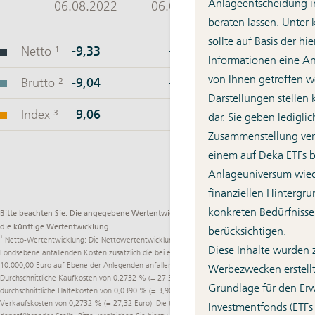
Anlageentscheidung im
beraten lassen. Unter
sollte auf Basis der h
Informationen eine A
von Ihnen getroffen w
Darstellungen stellen
dar. Sie geben lediglic
Zusammenstellung ver
einem auf Deka ETFs 
Anlageuniversum wied
finanziellen Hintergru
konkreten Bedürfnisse
Bitte beachten Sie: Die angegebene Wertentwicklung ist kein verlässlicher Indikator für
die künftige Wertentwicklung.
berücksichtigen.
1
Netto-Wertentwicklung: Die Nettowertentwicklung berücksichtigt neben den auf
Diese Inhalte wurden 
Fondsebene anfallenden Kosten zusätzlich die bei einem beispielhaften Anlagebetrag von
10.000,00 Euro auf Ebene der Anlegenden anfallenden durchschnittlichen Kosten:
Werbezwecken erstellt
Durchschnittliche Kaufkosten von 0,2732 % (= 27,32 Euro) einmalig beim Kauf,
Grundlage für den Er
durchschnittliche Haltekosten von 0,0390 % (= 3,90 Euro) sowie durchschnittliche
Verkaufskosten von 0,2732 % (= 27,32 Euro). Die tatsächlichen Kosten variieren je nach
Investmentfonds (ETFs