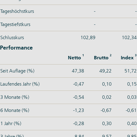
Tageshöchstkurs
-
-
Tagestiefstkurs
-
-
Schlusskurs
102,89
102,34
Performance
1
2
3
Netto
Brutto
Index
Seit Auflage (%)
47,38
49,22
51,72
Laufendes Jahr (%)
-0,47
0,10
0,15
3 Monate (%)
-0,54
0,02
0,03
6 Monate (%)
-1,23
-0,67
-0,61
1 Jahr (%)
-0,28
0,30
0,40
3 Jahre (%)
8,84
9,57
9,85