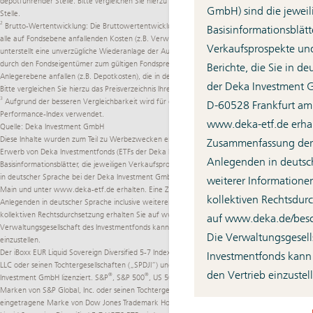
depotführender Stelle. Bitte vergleichen Sie hierzu das Preisverzeichnis Ihrer depotführenden
GmbH) sind die jeweil
Stelle.
2
Brutto-Wertentwicklung: Die Bruttowertentwicklung des Fonds (BVI-Methode) berücksichtigt
Basisinformationsblätte
alle auf Fondsebene anfallenden Kosten (z.B. Verwaltungsvergütung). Die BVI Methode
Verkaufsprospekte und
unterstellt eine unverzügliche Wiederanlage der Ausschüttungen und abgeführten Steuern
durch den Fondseigentümer zum gültigen Fondspreis. Weitere Kosten können auf
Berichte, die Sie in d
Anlegerebene anfallen (z.B. Depotkosten), die in der Darstellung nicht berücksichtigt werden.
der Deka Investment G
Bitte vergleichen Sie hierzu das Preisverzeichnis Ihrer depotführenden Stelle.
3
Aufgrund der besseren Vergleichbarkeit wird für die Berechnung der Wertentwicklung der
D-60528 Frankfurt am
Performance-Index verwendet.
www.deka-etf.de
erhal
Quelle: Deka Investment GmbH
Diese Inhalte wurden zum Teil zu Werbezwecken erstellt. Alleinverbindliche Grundlage für den
Zusammenfassung der 
Erwerb von Deka Investmentfonds (ETFs der Deka Investment GmbH) sind die jeweiligen
Anlegenden in deutsch
Basisinformationsblätter, die jeweiligen Verkaufsprospekte und die jeweiligen Berichte, die Sie
in deutscher Sprache bei der Deka Investment GmbH, Lyoner Str. 13, D-60528 Frankfurt am
weiterer Informatione
Main und unter
www.deka-etf.de
erhalten. Eine Zusammenfassung der Rechte der
kollektiven Rechtsdur
Anlegenden in deutscher Sprache inclusive weiterer Informationen zu Instrumenten der
kollektiven Rechtsdurchsetzung erhalten Sie auf
www.deka.de/­beschwerdemanagement
. Die
auf
www.deka.de/­be
Verwaltungsgesellschaft des Investmentfonds kann jederzeit beschließen, den Vertrieb
Die Verwaltungsgesell
einzustellen.
Der iBoxx EUR Liquid Sovereign Diversified 5-7 Index ist ein Produkt von S&P Dow Jones Indices
Investmentfonds kann 
LLC oder seinen Tochtergesellschaften („SPDJI“) und wurde zur Verwendung durch die Deka
den Vertrieb einzustel
®
®
®
®
®
Investment GmbH lizenziert. S&P
, S&P 500
, US 500, The 500, iBoxx
, iTraxx
und CDX
sind
®
Marken von S&P Global, Inc. oder seinen Tochtergesellschaften („S&P“). Dow Jones
ist eine
eingetragene Marke von Dow Jones Trademark Holdings LLC („Dow Jones“). Deka iBoxx EUR