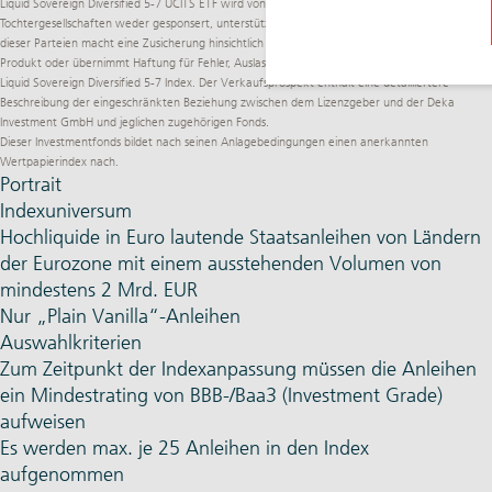
Liquid Sovereign Diversified 5-7 UCITS ETF wird von SPDJI, Dow Jones, S&P, ihren jeweiligen
Tochtergesellschaften weder gesponsert, unterstützt, verkauft noch gefördert und keine
dieser Parteien macht eine Zusicherung hinsichtlich der Ratsamkeit der Investition in dieses
Produkt oder übernimmt Haftung für Fehler, Auslassungen oder Störungen des iBoxx EUR
Liquid Sovereign Diversified 5-7 Index. Der Verkaufsprospekt enthält eine detailliertere
Beschreibung der eingeschränkten Beziehung zwischen dem Lizenzgeber und der Deka
Investment GmbH und jeglichen zugehörigen Fonds.
Dieser Investmentfonds bildet nach seinen Anlagebedingungen einen anerkannten
Wertpapierindex nach.
Portrait
Indexuniversum
Hochliquide in Euro lautende Staatsanleihen von Ländern
der Eurozone mit einem ausstehenden Volumen von
mindestens 2 Mrd. EUR
Nur „Plain Vanilla“-Anleihen
Auswahlkriterien
Zum Zeitpunkt der Indexanpassung müssen die Anleihen
ein Mindestrating von BBB-/Baa3 (Investment Grade)
aufweisen
Es werden max. je 25 Anleihen in den Index
aufgenommen