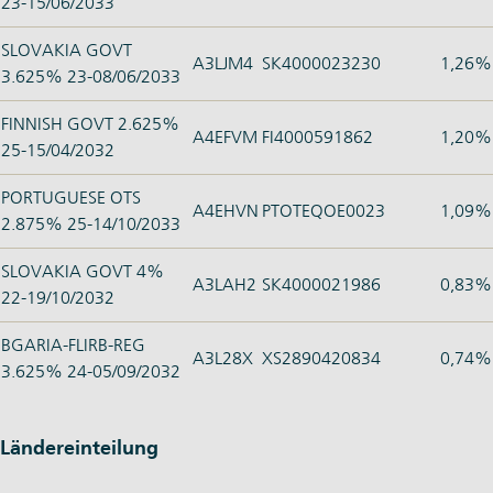
23-15/06/2033
SLOVAKIA GOVT
A3LJM4
SK4000023230
1,26%
3.625% 23-08/06/2033
FINNISH GOVT 2.625%
A4EFVM
FI4000591862
1,20%
25-15/04/2032
PORTUGUESE OTS
A4EHVN
PTOTEQOE0023
1,09%
2.875% 25-14/10/2033
SLOVAKIA GOVT 4%
A3LAH2
SK4000021986
0,83%
22-19/10/2032
BGARIA-FLIRB-REG
A3L28X
XS2890420834
0,74%
3.625% 24-05/09/2032
Ländereinteilung