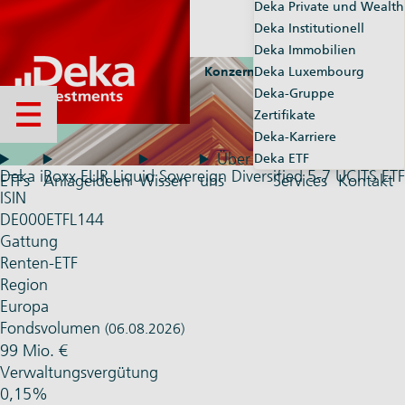
Deka Private und Wealth
Deka Institutionell
Deka Immobilien
Konzernseiten
Deka Luxembourg
Market-Maker
Deka-Gruppe
Zertifikate
Menü öffnen
Deka-Karriere
Über
Deka ETF
Deka iBoxx EUR Liquid Sovereign Diversified 5-7 UCITS ETF
ETFs
Anlageideen
Wissen
uns
Services
Kontakt
ISIN
DE000ETFL144
Gattung
Renten-ETF
Region
Europa
Fondsvolumen
(06.08.2026)
99 Mio. €
Verwaltungsvergütung
0,15%