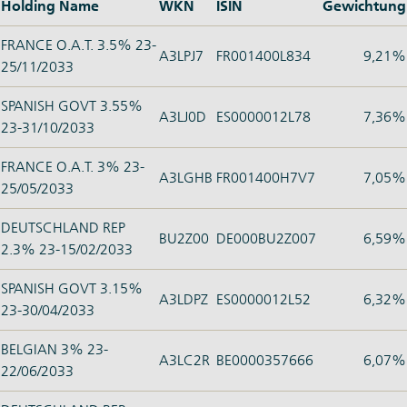
Holding Name
WKN
ISIN
Gewichtung
FRANCE O.A.T. 3.5% 23-
A3LPJ7
FR001400L834
9,21%
25/11/2033
SPANISH GOVT 3.55%
A3LJ0D
ES0000012L78
7,36%
23-31/10/2033
FRANCE O.A.T. 3% 23-
A3LGHB
FR001400H7V7
7,05%
25/05/2033
DEUTSCHLAND REP
BU2Z00
DE000BU2Z007
6,59%
2.3% 23-15/02/2033
SPANISH GOVT 3.15%
A3LDPZ
ES0000012L52
6,32%
23-30/04/2033
BELGIAN 3% 23-
A3LC2R
BE0000357666
6,07%
22/06/2033