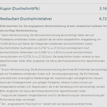
Kupon (Durchschnitt/%)
3,16
Restlaufzeit (Durchschnitt/Jahre)
6,72
Bitte beachten Sie: Die angegebene Wertentwicklung ist kein verlässlicher Indikator für
die künftige Wertentwicklung.
1
Netto-Wertentwicklung: Die Nettowertentwicklung berücksichtigt neben den auf
Fondsebene anfallenden Kosten zusätzlich die bei einem beispielhaften Anlagebetrag von
10.000,00 Euro auf Ebene der Anlegenden anfallenden durchschnittlichen Kosten:
Durchschnittliche Kaufkosten von 0,2732 % (= 27,32 Euro) einmalig beim Kauf,
durchschnittliche Haltekosten von 0,0390 % (= 3,90 Euro) sowie durchschnittliche
Verkaufskosten von 0,2732 % (= 27,32 Euro). Die tatsächlichen Kosten variieren je nach
depotführender Stelle. Bitte vergleichen Sie hierzu das Preisverzeichnis Ihrer depotführenden
Stelle.
2
Brutto-Wertentwicklung: Die Bruttowertentwicklung des Fonds (BVI-Methode) berücksichtigt
alle auf Fondsebene anfallenden Kosten (z.B. Verwaltungsvergütung). Die BVI Methode
unterstellt eine unverzügliche Wiederanlage der Ausschüttungen und abgeführten Steuern
durch den Fondseigentümer zum gültigen Fondspreis. Weitere Kosten können auf
Anlegerebene anfallen (z.B. Depotkosten), die in der Darstellung nicht berücksichtigt werden.
Bitte vergleichen Sie hierzu das Preisverzeichnis Ihrer depotführenden Stelle.
3
Aufgrund der besseren Vergleichbarkeit wird für die Berechnung der Wertentwicklung der
Performance-Index verwendet.
4
Der „prognostizierte Tracking Error“ bezieht sich auf das jeweils laufende Fonds-