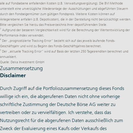
alle auf Fondsebene anfallenden Kosten (z.B. Verwaltungsvergütung). Die BVI Methode
unterstellt eine unverzügliche Wiederanlage der Ausschüttungen und abgeführten Steuern
durch den Fondseigentümer zum gültigen Fondspreis. Weitere Kosten können auf
Anlegerebene anfallen (z.B. Depotkosten), die in der Darstellung nicht berücksichtigt werden.
Bitte vergleichen Sie hierzu das Preisverzeichnis Ihrer depotführenden Stelle.
3
Aufgrund der besseren Vergleichbarkeit wird für die Berechnung der Wertentwicklung der
Performance-Index verwendet.
4
Der „prognostizierte Tracking Error“ bezieht sich auf das jeweils laufende Fonds-
Geschäftsjahr und wird zu Beginn des Fonds-Geschäftsjahres berechnet.
5
Der „aktuelle Tracking Error“ wird auf Basis der letzten 250 Tagesrenditen berechnet und
annualisiert.
Quelle: Deka Investment GmbH
Zusammensetzung
Disclaimer
Durch Zugriff auf die Portfoliozusammensetzung dieses Fonds
willige ich ein, die abgerufenen Daten nicht ohne vorherige
schriftliche Zustimmung der Deutsche Börse AG weiter zu
vertreiben oder zu vervielfältigen. Ich verstehe, dass das
Nutzungsrecht für die abgerufenen Daten ausschließlich zum
Zweck der Evaluierung eines Kaufs oder Verkaufs des