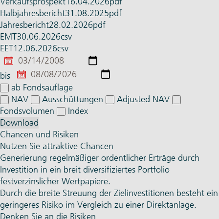
Verkaufsprospekt
16.04.2026
pdf
Halbjahres­bericht
31.08.2025
pdf
Jahres­bericht
28.02.2026
pdf
EMT
30.06.2026
csv
EET
12.06.2026
csv
von
bis
ab Fondsauflage
NAV
Ausschüttungen
Adjusted NAV
Fondsvolumen
Index
Download
Chancen und Risiken
Nutzen Sie attraktive Chancen
Generierung regelmäßiger ordentlicher Erträge durch
Investition in ein breit diversifiziertes Portfolio
festverzinslicher Wertpapiere.
Durch die breite Streuung der Zielinvestitionen besteht ein
geringeres Risiko im Vergleich zu einer Direktanlage.
Denken Sie an die Risiken