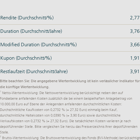
Rendite (Durchschnitt/%)
2,77
Duration (Durchschnitt/Jahre)
3,76
Modified Duration (Durchschnitt/%)
3,66
Kupon (Durchschnitt/%)
1,91
Restlaufzeit (Durchschnitt/Jahre)
3,91
Bitte beachten Sie: Die angegebene Wertentwicklung ist kein verlässlicher Indikator für
die künftige Wertentwicklung.
1
Netto-Wertentwicklung: Die Nettowertentwicklung berücksichtigt neben den auf
Fondsebene anfallenden Kosten zusätzlich die bei einem beispielhaften Anlagebetrag von
10.000,00 Euro auf Ebene der Anlegenden anfallenden durchschnittlichen Kosten:
Durchschnittliche Kaufkosten von 0,2732 % (= 27,32 Euro) einmalig beim Kauf,
durchschnittliche Haltekosten von 0,0390 % (= 3,90 Euro) sowie durchschnittliche
Verkaufskosten von 0,2732 % (= 27,32 Euro). Die tatsächlichen Kosten variieren je nach
depotführender Stelle. Bitte vergleichen Sie hierzu das Preisverzeichnis Ihrer depotführenden
Stelle.
2
Brutto-Wertentwicklung: Die Bruttowertentwicklung des Fonds (BVI-Methode) berücksichtigt