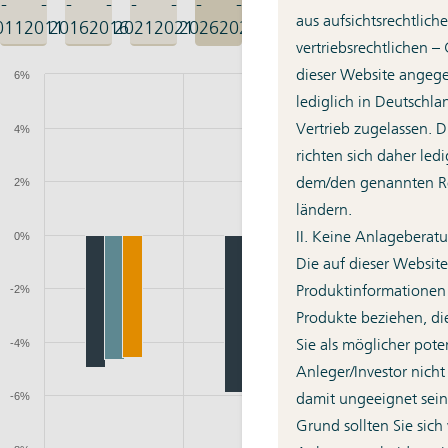
-
-
-
-
-
-
-
-
aus aufsichtsrechtlich
011
2011
2016
2016
2021
2021
2026
2026
vertriebsrechtlichen –
dieser Website angeg
lediglich in Deutschla
Vertrieb zugelassen. 
richten sich daher led
dem/den genannten Re
ländern.
II. Keine Anlageberat
Die auf dieser Website
Produktinformationen
Produkte beziehen, di
Sie als möglicher poten
Anleger/Investor nic
damit ungeeignet sei
Grund sollten Sie sich 