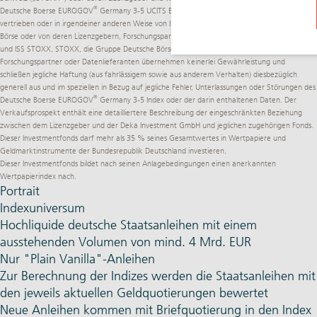
®
Deutsche Boerse EUROGOV
Germany 3-5 UCITS ETF ist weder gefördert noch beworben,
vertrieben oder in irgendeiner anderen Weise von ISS STOXX, STOXX, der Gruppe Deutsche
Börse oder von deren Lizenzgebern, Forschungspartnern oder Datenlieferanten unterstützt
und ISS STOXX, STOXX, die Gruppe Deutsche Börse und deren Lizenzgeber,
Forschungspartner oder Datenlieferanten übernehmen keinerlei Gewährleistung und
schließen jegliche Haftung (aus fahrlässigem sowie aus anderem Verhalten) diesbezüglich
generell aus und im speziellen in Bezug auf jegliche Fehler, Unterlassungen oder Störungen des
®
Deutsche Boerse EUROGOV
Germany 3-5 Index oder der darin enthaltenen Daten. Der
Verkaufsprospekt enthält eine detailliertere Beschreibung der eingeschränkten Beziehung
zwischen dem Lizenzgeber und der Deka Investment GmbH und jeglichen zugehörigen Fonds.
Dieser Investmentfonds darf mehr als 35 % seines Gesamtwertes in Wertpapiere und
Geldmarktinstrumente der Bundesrepublik Deutschland investieren.
Dieser Investmentfonds bildet nach seinen Anlagebedingungen einen anerkannten
Wertpapierindex nach.
Portrait
Indexuniversum
Hochliquide deutsche Staatsanleihen mit einem
ausstehenden Volumen von mind. 4 Mrd. EUR
Nur "Plain Vanilla"-Anleihen
Zur Berechnung der Indizes werden die Staatsanleihen mit
den jeweils aktuellen Geldquotierungen bewertet
Neue Anleihen kommen mit Briefquotierung in den Index