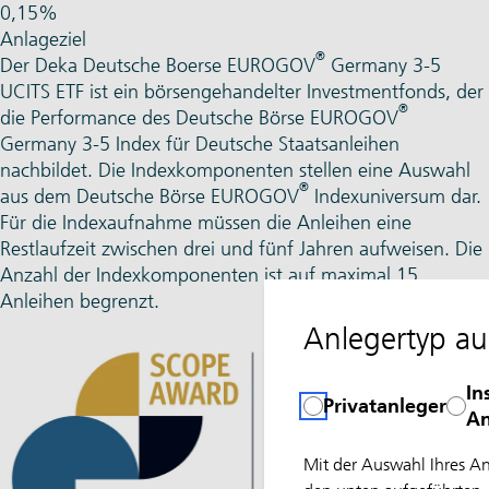
0,15%
Anlageziel
®
Der Deka Deutsche Boerse EUROGOV
Germany 3-5
UCITS ETF ist ein börsengehandelter Investmentfonds, der
®
die Performance des Deutsche Börse EUROGOV
Germany 3-5 Index für Deutsche Staatsanleihen
nachbildet. Die Indexkomponenten stellen eine Auswahl
®
aus dem Deutsche Börse EUROGOV
Indexuniversum dar.
Für die Indexaufnahme müssen die Anleihen eine
Restlaufzeit zwischen drei und fünf Jahren aufweisen. Die
Anzahl der Indexkomponenten ist auf maximal 15
Anleihen begrenzt.
Anlegertyp a
In
Privatanleger
An
Mit der Auswahl Ihres A