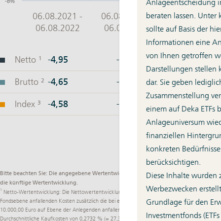
Anlageentscheidung im
beraten lassen. Unter
sollte auf Basis der h
Informationen eine A
von Ihnen getroffen w
Darstellungen stellen
dar. Sie geben lediglic
Zusammenstellung ver
einem auf Deka ETFs 
Anlageuniversum wied
finanziellen Hintergru
konkreten Bedürfnisse
berücksichtigen.
Bitte beachten Sie: Die angegebene Wertentwicklung ist kein verlässlicher Indikator für
Diese Inhalte wurden 
die künftige Wertentwicklung.
Werbezwecken erstellt
1
Netto-Wertentwicklung: Die Nettowertentwicklung berücksichtigt neben den auf
Grundlage für den Er
Fondsebene anfallenden Kosten zusätzlich die bei einem beispielhaften Anlagebetrag von
10.000,00 Euro auf Ebene der Anlegenden anfallenden durchschnittlichen Kosten:
Investmentfonds (ETFs
Durchschnittliche Kaufkosten von 0,2732 % (= 27,32 Euro) einmalig beim Kauf,