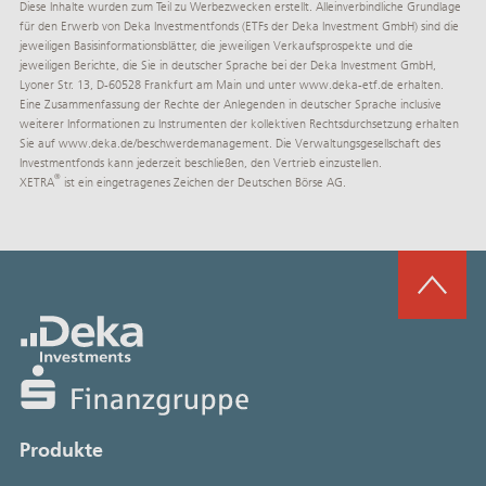
Diese Inhalte wurden zum Teil zu Werbezwecken erstellt. Alleinverbindliche Grundlage
für den Erwerb von Deka Investmentfonds (ETFs der Deka Investment GmbH) sind die
jeweiligen Basisinformationsblätter, die jeweiligen Verkaufsprospekte und die
jeweiligen Berichte, die Sie in deutscher Sprache bei der Deka Investment GmbH,
Lyoner Str. 13, D-60528 Frankfurt am Main und unter
www.deka-etf.de
erhalten.
Eine Zusammenfassung der Rechte der Anlegenden in deutscher Sprache inclusive
weiterer Informationen zu Instrumenten der kollektiven Rechtsdurchsetzung erhalten
Sie auf
www.deka.de/­beschwerdemanagement
. Die Verwaltungsgesellschaft des
Investmentfonds kann jederzeit beschließen, den Vertrieb einzustellen.
®
XETRA
ist ein eingetragenes Zeichen der Deutschen Börse AG.
Produkte