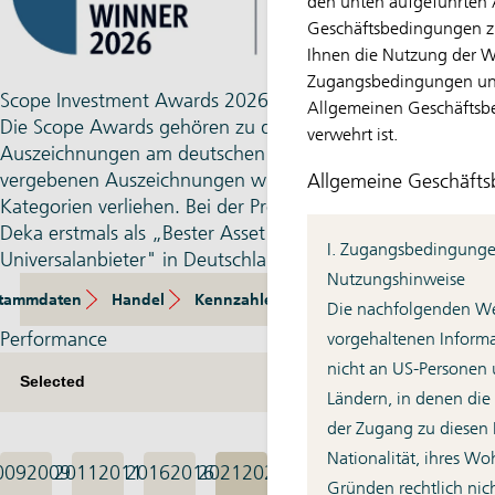
den unten aufgeführten
Geschäftsbedingungen zu
Ihnen die Nutzung der We
Zugangsbedingungen un
Scope Investment Awards 2026
Allgemeinen Geschäftsb
Die Scope Awards gehören zu den traditions­reichsten
verwehrt ist.
Auszeichnungen am deutschen Markt. Die seit 2005
vergebenen Auszeichnungen wurden dieses Mal in 58
Allgemeine Geschäft
Kategorien verliehen. Bei der Preisverleihung wurde die
Deka erstmals als „Bester Asset Manager
I. Zugangsbedingung
Universalanbieter" in Deutschland ausgezeichnet.
Nutzungshinweise
tammdaten
Handel
Kennzahlen
Zusammensetzung
E
Die nachfolgenden Web
Performance
vorgehaltenen Informa
nicht an US-Personen 
Ländern, in denen die
der Zugang zu diesen 
Nationalität, ihres Wo
009
2009
2011
2011
2016
2016
2021
2021
Gründen rechtlich nicht