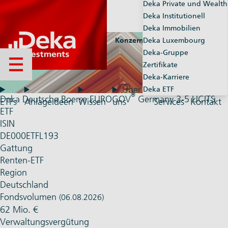
Deka Private und Wealth
Deka Institutionell
Deka Immobilien
Konzernseiten
Deka Luxembourg
Market-Maker
Deka-Gruppe
Zertifikate
Menü öffnen
Deka-Karriere
Über
Deka ETF
®
Deka Deutsche Boerse EUROGOV
Germany 3-5 UCITS
ETFs
Anlageideen
Wissen
uns
Services
Kontakt
ETF
ISIN
DE000ETFL193
Gattung
Renten-ETF
Region
Deutschland
Fondsvolumen
(06.08.2026)
62 Mio. €
Verwaltungsvergütung