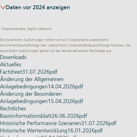
Daten vor 2024 anzeigen
1
Einjahresrendite, täglich rollierend.
Die steuerlichen Ausführungen richten sich an in Deutschland unbeschränkt
einkommensteuerpflichtige oder unbeschränkt körperschaftsteuerpflichtige Personen. Die
steuerlichen Ausführungen gehen von der derzeit bekannten Rechtslage aus.
Downloads
Aktuelles
Factsheet
31.07.2026
pdf
Änderung der Allgemeinen
Anlagebedingungen
14.04.2026
pdf
Änderung der Besonderen
Anlagebedingungen
15.04.2026
pdf
Rechtliches
Basis­informationsblatt
26.06.2026
pdf
Histo­rische Performance-Szenarien
31.07.2026
pdf
Histo­rische Wert­entwicklung
16.01.2026
pdf