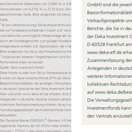
GmbH) sind die jeweil
durchschnittliche Haltekosten von 0,0390 % (= 3,90 Euro) sowie durchschnittliche
Verkaufskosten von 0,2732 % (= 27,32 Euro). Die tatsächlichen Kosten variieren je nach
Basisinformationsblätte
depotführender Stelle. Bitte vergleichen Sie hierzu das Preisverzeichnis Ihrer depotführenden
Verkaufsprospekte und
Stelle.
2
Brutto-Wertentwicklung: Die Bruttowertentwicklung des Fonds (BVI-Methode) berücksichtigt
Berichte, die Sie in d
alle auf Fondsebene anfallenden Kosten (z.B. Verwaltungsvergütung). Die BVI Methode
der Deka Investment G
unterstellt eine unverzügliche Wiederanlage der Ausschüttungen und abgeführten Steuern
durch den Fondseigentümer zum gültigen Fondspreis. Weitere Kosten können auf
D-60528 Frankfurt am
Anlegerebene anfallen (z.B. Depotkosten), die in der Darstellung nicht berücksichtigt werden.
www.deka-etf.de
erhal
Bitte vergleichen Sie hierzu das Preisverzeichnis Ihrer depotführenden Stelle.
3
Aufgrund der besseren Vergleichbarkeit wird für die Berechnung der Wertentwicklung der
Zusammenfassung der 
Performance-Index verwendet.
Anlegenden in deutsch
Quelle: Deka Investment GmbH
Diese Inhalte wurden zum Teil zu Werbezwecken erstellt. Alleinverbindliche Grundlage für den
weiterer Informatione
Erwerb von Deka Investmentfonds (ETFs der Deka Investment GmbH) sind die jeweiligen
kollektiven Rechtsdur
Basisinformationsblätter, die jeweiligen Verkaufsprospekte und die jeweiligen Berichte, die Sie
in deutscher Sprache bei der Deka Investment GmbH, Lyoner Str. 13, D-60528 Frankfurt am
auf
www.deka.de/­be
Main und unter
www.deka-etf.de
erhalten. Eine Zusammenfassung der Rechte der
Die Verwaltungsgesell
Anlegenden in deutscher Sprache inclusive weiterer Informationen zu Instrumenten der
kollektiven Rechtsdurchsetzung erhalten Sie auf
www.deka.de/­beschwerdemanagement
. Die
Investmentfonds kann 
Verwaltungsgesellschaft des Investmentfonds kann jederzeit beschließen, den Vertrieb
den Vertrieb einzustel
einzustellen.
®
Der Deutsche Boerse EUROGOV
Germany 3-5 Index ist das geistige Eigentum (inklusive
registrierter Marken) der ISS STOXX Index GmbH („ISS STOXX“) oder der STOXX Ltd., Zug,
Schweiz („STOXX”) oder deren Lizenzgeber und wird unter einer Lizenz verwendet. Deka