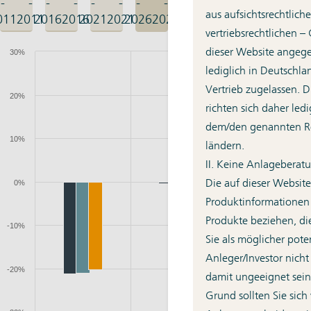
-
-
-
-
-
-
-
-
aus aufsichtsrechtlich
011
2011
2016
2016
2021
2021
2026
2026
vertriebsrechtlichen –
dieser Website angeg
lediglich in Deutschla
Vertrieb zugelassen. 
richten sich daher led
dem/den genannten Re
ländern.
II. Keine Anlageberat
Die auf dieser Website
Produktinformationen
Produkte beziehen, di
Sie als möglicher poten
Anleger/Investor nic
damit ungeeignet sei
Grund sollten Sie sich 