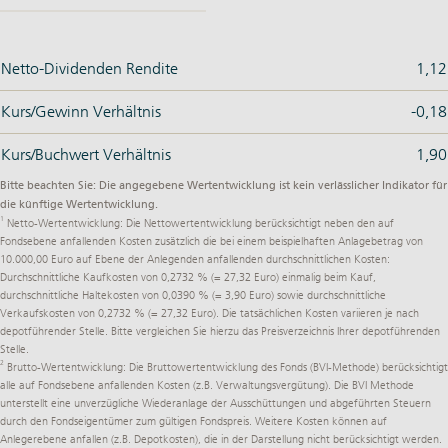
Netto-Dividenden Rendite
1,12
Kurs/Gewinn Verhältnis
-0,18
Kurs/Buchwert Verhältnis
1,90
Bitte beachten Sie: Die angegebene Wertentwicklung ist kein verlässlicher Indikator für
die künftige Wertentwicklung.
1
Netto-Wertentwicklung: Die Nettowertentwicklung berücksichtigt neben den auf
Fondsebene anfallenden Kosten zusätzlich die bei einem beispielhaften Anlagebetrag von
10.000,00 Euro auf Ebene der Anlegenden anfallenden durchschnittlichen Kosten:
Durchschnittliche Kaufkosten von 0,2732 % (= 27,32 Euro) einmalig beim Kauf,
durchschnittliche Haltekosten von 0,0390 % (= 3,90 Euro) sowie durchschnittliche
Verkaufskosten von 0,2732 % (= 27,32 Euro). Die tatsächlichen Kosten variieren je nach
depotführender Stelle. Bitte vergleichen Sie hierzu das Preisverzeichnis Ihrer depotführenden
Stelle.
2
Brutto-Wertentwicklung: Die Bruttowertentwicklung des Fonds (BVI-Methode) berücksichtigt
alle auf Fondsebene anfallenden Kosten (z.B. Verwaltungsvergütung). Die BVI Methode
unterstellt eine unverzügliche Wiederanlage der Ausschüttungen und abgeführten Steuern
durch den Fondseigentümer zum gültigen Fondspreis. Weitere Kosten können auf
Anlegerebene anfallen (z.B. Depotkosten), die in der Darstellung nicht berücksichtigt werden.