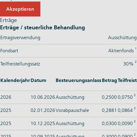
Akzeptieren
Erträge
Erträge / steuerliche Behandlung
Ertragsverwendung
Ausschüttung
1
Fondsart
Aktienfonds
2
Teilfreistellungssatz
30%
Kalenderjahr
Datum
Besteuerungsanlass
Betrag
Teilfrei
2
2026
10.06.2026
Ausschüttung
0,2500
0,0750
2
2025
02.01.2026
Vorabpauschale
0,2881
0,0864
2
2025
10.12.2025
Ausschüttung
0,0300
0,0090
2
2025
10.09.2025
Ausschüttung
0,3000
0,0900