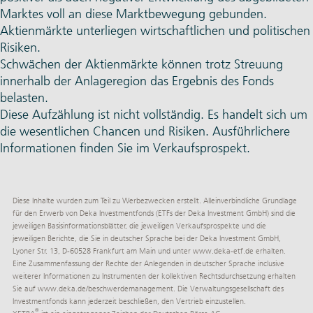
Marktes voll an diese Marktbewegung gebunden.
Aktienmärkte unterliegen wirtschaftlichen und politischen
Risiken.
Schwächen der Aktienmärkte können trotz Streuung
innerhalb der Anlageregion das Ergebnis des Fonds
belasten.
Diese Aufzählung ist nicht vollständig. Es handelt sich um
die wesentlichen Chancen und Risiken. Ausführlichere
Informationen finden Sie im Verkaufsprospekt.
Diese Inhalte wurden zum Teil zu Werbezwecken erstellt. Alleinverbindliche Grundlage
für den Erwerb von Deka Investmentfonds (ETFs der Deka Investment GmbH) sind die
jeweiligen Basisinformationsblätter, die jeweiligen Verkaufsprospekte und die
jeweiligen Berichte, die Sie in deutscher Sprache bei der Deka Investment GmbH,
Lyoner Str. 13, D-60528 Frankfurt am Main und unter
www.deka-etf.de
erhalten.
Eine Zusammenfassung der Rechte der Anlegenden in deutscher Sprache inclusive
weiterer Informationen zu Instrumenten der kollektiven Rechtsdurchsetzung erhalten
Sie auf
www.deka.de/­beschwerdemanagement
. Die Verwaltungsgesellschaft des
Investmentfonds kann jederzeit beschließen, den Vertrieb einzustellen.
®