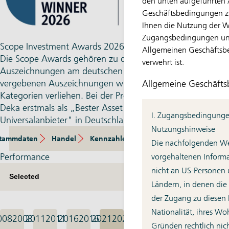
den unten aufgeführten
Geschäftsbedingungen zu
Ihnen die Nutzung der We
Zugangsbedingungen un
Scope Investment Awards 2026
Allgemeinen Geschäftsb
Die Scope Awards gehören zu den traditions­reichsten
verwehrt ist.
Auszeichnungen am deutschen Markt. Die seit 2005
vergebenen Auszeichnungen wurden dieses Mal in 58
Allgemeine Geschäft
Kategorien verliehen. Bei der Preisverleihung wurde die
Deka erstmals als „Bester Asset Manager
I. Zugangsbedingung
Universalanbieter" in Deutschland ausgezeichnet.
Nutzungshinweise
tammdaten
Handel
Kennzahlen
Zusammensetzung
E
Die nachfolgenden Web
Performance
vorgehaltenen Informa
nicht an US-Personen 
Ländern, in denen die
der Zugang zu diesen 
Nationalität, ihres Wo
008
2008
2011
2011
2016
2016
2021
2021
Gründen rechtlich nicht