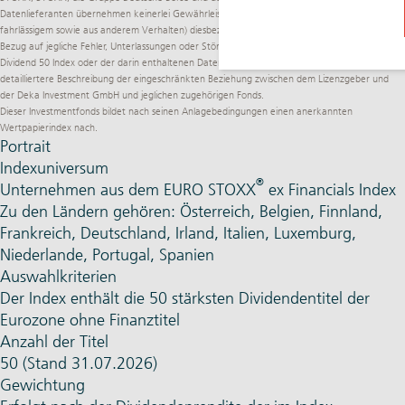
Datenlieferanten übernehmen keinerlei Gewährleistung und schließen jegliche Haftung (aus
fahrlässigem sowie aus anderem Verhalten) diesbezüglich generell aus und im speziellen in
Bezug auf jegliche Fehler, Unterlassungen oder Störungen des EURO iSTOXX ex Financials High
Dividend 50 Index oder der darin enthaltenen Daten. Der Verkaufsprospekt enthält eine
detailliertere Beschreibung der eingeschränkten Beziehung zwischen dem Lizenzgeber und
der Deka Investment GmbH und jeglichen zugehörigen Fonds.
Dieser Investmentfonds bildet nach seinen Anlagebedingungen einen anerkannten
Wertpapierindex nach.
Portrait
Indexuniversum
®
Unternehmen aus dem EURO STOXX
ex Financials Index
Zu den Ländern gehören: Österreich, Belgien, Finnland,
Frankreich, Deutschland, Irland, Italien, Luxemburg,
Niederlande, Portugal, Spanien
Auswahlkriterien
Der Index enthält die 50 stärksten Dividendentitel der
Eurozone ohne Finanztitel
Anzahl der Titel
50 (Stand 31.07.2026)
Gewichtung