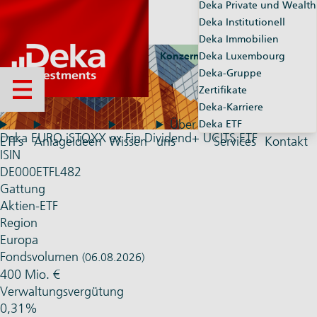
Deka Private und Wealth
Deka Institutionell
Deka Immobilien
Konzernseiten
Deka Luxembourg
Market-Maker
Deka-Gruppe
Zertifikate
Menü öffnen
Deka-Karriere
Über
Deka ETF
Deka EURO iSTOXX ex Fin Dividend+ UCITS ETF
ETFs
Anlageideen
Wissen
uns
Services
Kontakt
ISIN
DE000ETFL482
Gattung
Aktien-ETF
Region
Europa
Fondsvolumen
(06.08.2026)
400 Mio. €
Verwaltungsvergütung
0,31%