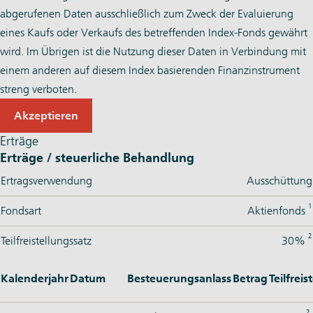
abgerufenen Daten ausschließlich zum Zweck der Evaluierung
eines Kaufs oder Verkaufs des betreffenden Index-Fonds gewährt
wird. Im Übrigen ist die Nutzung dieser Daten in Verbindung mit
einem anderen auf diesem Index basierenden Finanzinstrument
streng verboten.
Akzeptieren
Erträge
Erträge / steuerliche Behandlung
Ertragsverwendung
Ausschüttung
1
Fondsart
Aktienfonds
2
Teilfreistellungssatz
30%
Kalenderjahr
Datum
Besteuerungsanlass
Betrag
Teilfrei
2