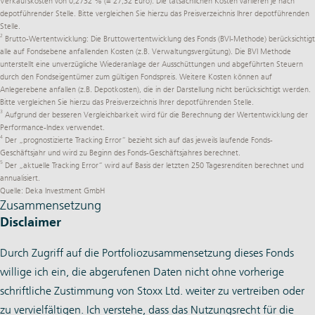
Verkaufskosten von 0,2732 % (= 27,32 Euro). Die tatsächlichen Kosten variieren je nach
depotführender Stelle. Bitte vergleichen Sie hierzu das Preisverzeichnis Ihrer depotführenden
Stelle.
2
Brutto-Wertentwicklung: Die Bruttowertentwicklung des Fonds (BVI-Methode) berücksichtigt
alle auf Fondsebene anfallenden Kosten (z.B. Verwaltungsvergütung). Die BVI Methode
unterstellt eine unverzügliche Wiederanlage der Ausschüttungen und abgeführten Steuern
durch den Fondseigentümer zum gültigen Fondspreis. Weitere Kosten können auf
Anlegerebene anfallen (z.B. Depotkosten), die in der Darstellung nicht berücksichtigt werden.
Bitte vergleichen Sie hierzu das Preisverzeichnis Ihrer depotführenden Stelle.
3
Aufgrund der besseren Vergleichbarkeit wird für die Berechnung der Wertentwicklung der
Performance-Index verwendet.
4
Der „prognostizierte Tracking Error“ bezieht sich auf das jeweils laufende Fonds-
Geschäftsjahr und wird zu Beginn des Fonds-Geschäftsjahres berechnet.
5
Der „aktuelle Tracking Error“ wird auf Basis der letzten 250 Tagesrenditen berechnet und
annualisiert.
Quelle: Deka Investment GmbH
Zusammensetzung
Disclaimer
Durch Zugriff auf die Portfoliozusammensetzung dieses Fonds
willige ich ein, die abgerufenen Daten nicht ohne vorherige
schriftliche Zustimmung von Stoxx Ltd. weiter zu vertreiben oder
zu vervielfältigen. Ich verstehe, dass das Nutzungsrecht für die