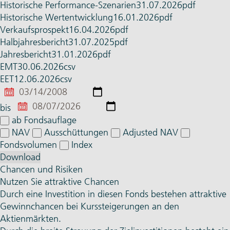
Histo­rische Performance-Szenarien
31.07.2026
pdf
Histo­rische Wert­entwicklung
16.01.2026
pdf
Verkaufsprospekt
16.04.2026
pdf
Halbjahres­bericht
31.07.2025
pdf
Jahres­bericht
31.01.2026
pdf
EMT
30.06.2026
csv
EET
12.06.2026
csv
von
bis
ab Fondsauflage
NAV
Ausschüttungen
Adjusted NAV
Fondsvolumen
Index
Download
Chancen und Risiken
Nutzen Sie attraktive Chancen
Durch eine Investition in diesen Fonds bestehen attraktive
Gewinnchancen bei Kurssteigerungen an den
Aktienmärkten.