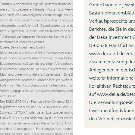
2
GmbH) sind die jeweil
Brutto-Wertentwicklung: Die Bruttowertentwicklung des Fonds (BVI-Methode) berücksichtigt
alle auf Fondsebene anfallenden Kosten (z.B. Verwaltungsvergütung). Die BVI Methode
Basisinformationsblätte
unterstellt eine unverzügliche Wiederanlage der Ausschüttungen und abgeführten Steuern
Verkaufsprospekte und
durch den Fondseigentümer zum gültigen Fondspreis. Weitere Kosten können auf
Anlegerebene anfallen (z.B. Depotkosten), die in der Darstellung nicht berücksichtigt werden.
Berichte, die Sie in d
Bitte vergleichen Sie hierzu das Preisverzeichnis Ihrer depotführenden Stelle.
3
der Deka Investment G
Aufgrund der besseren Vergleichbarkeit wird für die Berechnung der Wertentwicklung der
Performance-Index verwendet.
D-60528 Frankfurt am
Quelle: Deka Investment GmbH
www.deka-etf.de
erhal
Diese Inhalte wurden zum Teil zu Werbezwecken erstellt. Alleinverbindliche Grundlage für den
Erwerb von Deka Investmentfonds (ETFs der Deka Investment GmbH) sind die jeweiligen
Zusammenfassung der 
Basisinformationsblätter, die jeweiligen Verkaufsprospekte und die jeweiligen Berichte, die Sie
Anlegenden in deutsch
in deutscher Sprache bei der Deka Investment GmbH, Lyoner Str. 13, D-60528 Frankfurt am
Main und unter
www.deka-etf.de
erhalten. Eine Zusammenfassung der Rechte der
weiterer Informatione
Anlegenden in deutscher Sprache inclusive weiterer Informationen zu Instrumenten der
kollektiven Rechtsdur
kollektiven Rechtsdurchsetzung erhalten Sie auf
www.deka.de/­beschwerdemanagement
. Die
Verwaltungsgesellschaft des Investmentfonds kann jederzeit beschließen, den Vertrieb
auf
www.deka.de/­be
einzustellen.
Die Verwaltungsgesell
Der EURO iSTOXX ex Financials High Dividend 50 Index ist das geistige Eigentum (inklusive
registrierter Marken) der ISS STOXX Index GmbH („ISS STOXX“) oder der STOXX Ltd., Zug,
Investmentfonds kann 
Schweiz („STOXX”) oder deren Lizenzgeber und wird unter einer Lizenz verwendet. Deka
den Vertrieb einzustel
EURO iSTOXX ex Fin Dividend+ UCITS ETF ist weder gefördert noch beworben, vertrieben
oder in irgendeiner anderen Weise von ISS STOXX, STOXX, der Gruppe Deutsche Börse oder
von deren Lizenzgebern, Forschungspartnern oder Datenlieferanten unterstützt und ISS
STOXX, STOXX, die Gruppe Deutsche Börse und deren Lizenzgeber, Forschungspartner oder