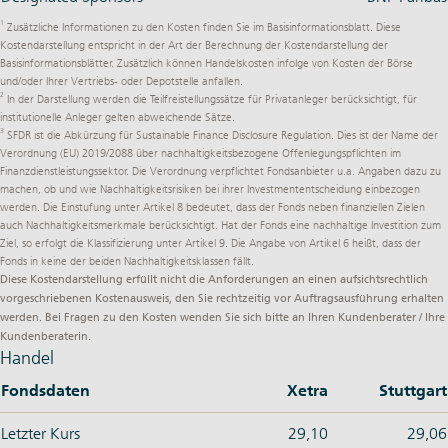
1
Zusätzliche Informationen zu den Kosten finden Sie im Basisinformationsblatt. Diese
Kostendarstellung entspricht in der Art der Berechnung der Kostendarstellung der
Basisinformationsblätter. Zusätzlich können Handelskosten infolge von Kosten der Börse
und/oder Ihrer Vertriebs- oder Depotstelle anfallen.
2
In der Darstellung werden die Teilfreistellungssätze für Privatanleger berücksichtigt, für
institutionelle Anleger gelten abweichende Sätze.
3
SFDR ist die Abkürzung für Sustainable Finance Disclosure Regulation. Dies ist der Name der
Verordnung (EU) 2019/2088
über nachhaltigkeitsbezogene Offenlegungspflichten im
Finanzdienstleistungssektor. Die Verordnung verpflichtet Fondsanbieter u.a. Angaben dazu zu
machen, ob und wie Nachhaltigkeitsrisiken bei ihrer Investmententscheidung einbezogen
werden. Die Einstufung unter Artikel 8 bedeutet, dass der Fonds neben finanziellen Zielen
auch Nachhaltigkeitsmerkmale berücksichtigt. Hat der Fonds eine nachhaltige Investition zum
Ziel, so erfolgt die Klassifizierung unter Artikel 9. Die Angabe von Artikel 6 heißt, dass der
Fonds in keine der beiden Nachhaltigkeitsklassen fällt.
Diese Kostendarstellung erfüllt nicht die Anforderungen an einen aufsichtsrechtlich
vorgeschriebenen Kostenausweis, den Sie rechtzeitig vor Auftragsausführung erhalten
werden. Bei Fragen zu den Kosten wenden Sie sich bitte an Ihren Kundenberater / Ihre
Kundenberaterin.
Handel
Fondsdaten
Xetra
Stuttgart
Letzter Kurs
29,10
29,06