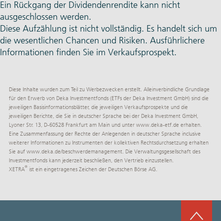
Ein Rückgang der Dividendenrendite kann nicht
ausgeschlossen werden.
Diese Aufzählung ist nicht vollständig. Es handelt sich um
die wesentlichen Chancen und Risiken. Ausführlichere
Informationen finden Sie im Verkaufsprospekt.
Diese Inhalte wurden zum Teil zu Werbezwecken erstellt. Alleinverbindliche Grundlage
für den Erwerb von Deka Investmentfonds (ETFs der Deka Investment GmbH) sind die
jeweiligen Basisinformationsblätter, die jeweiligen Verkaufsprospekte und die
jeweiligen Berichte, die Sie in deutscher Sprache bei der Deka Investment GmbH,
Lyoner Str. 13, D-60528 Frankfurt am Main und unter
www.deka-etf.de
erhalten.
Eine Zusammenfassung der Rechte der Anlegenden in deutscher Sprache inclusive
weiterer Informationen zu Instrumenten der kollektiven Rechtsdurchsetzung erhalten
Sie auf
www.deka.de/­beschwerdemanagement
. Die Verwaltungsgesellschaft des
Investmentfonds kann jederzeit beschließen, den Vertrieb einzustellen.
®
XETRA
ist ein eingetragenes Zeichen der Deutschen Börse AG.