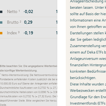
Anlageentscheidung im
beraten lassen. Unter
sollte auf Basis der h
Informationen eine A
von Ihnen getroffen w
Darstellungen stellen
dar. Sie geben lediglic
Zusammenstellung ver
einem auf Deka ETFs 
Anlageuniversum wied
finanziellen Hintergru
Bitte beachten Sie: Die angegebene Wertentwicklung ist kein verlässlicher Indikator für
konkreten Bedürfnisse
die künftige Wertentwicklung.
1
Netto-Wertentwicklung: Die Nettowertentwicklung berücksichtigt neben den auf
berücksichtigen.
Fondsebene anfallenden Kosten zusätzlich die bei einem beispielhaften Anlagebetrag von
Diese Inhalte wurden 
10.000,00 Euro auf Ebene der Anlegenden anfallenden durchschnittlichen Kosten:
Durchschnittliche Kaufkosten von 0,2732 % (= 27,32 Euro) einmalig beim Kauf,
Werbezwecken erstellt
durchschnittliche Haltekosten von 0,0390 % (= 3,90 Euro) sowie durchschnittliche
Grundlage für den Er
Verkaufskosten von 0,2732 % (= 27,32 Euro). Die tatsächlichen Kosten variieren je nach
depotführender Stelle. Bitte vergleichen Sie hierzu das Preisverzeichnis Ihrer depotführenden
Investmentfonds (ETFs
Stelle.