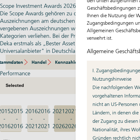
den unten aufgeführten
Scope Investment Awards 2026
Geschäftsbedingungen zu
Die Scope Awards gehören zu den traditions­reichsten
Ihnen die Nutzung der We
Auszeichnungen am deutschen Markt. Die seit 2005
Zugangsbedingungen un
vergebenen Auszeichnungen wurden dieses Mal in 58
Allgemeinen Geschäftsb
Kategorien verliehen. Bei der Preisverleihung wurde die
verwehrt ist.
Deka erstmals als „Bester Asset Manager
Universalanbieter" in Deutschland ausgezeichnet.
Allgemeine Geschäft
tammdaten
Handel
Kennzahlen
Zusammensetzung
E
I. Zugangsbedingung
Performance
Nutzungshinweise
Die nachfolgenden Web
vorgehaltenen Informa
nicht an US-Personen 
2015
2015
2016
2016
2021
2021
Ländern, in denen die
-
-
-
-
-
-
der Zugang zu diesen 
2016
2016
2021
2021
2026
2026
Nationalität, ihres Wo
Gründen rechtlich nicht