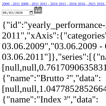
2009 - 2011
2009 - 2011
2011 - 2016
2011 - 2016
2016 - 2021
2016 
{"id":"yearly_performance-
2011","xAxis":{"categories"
03.06.2009","03.06.2009 - 
03.06.2011"]},"series":[{"n
[null,null,0.76170906358
{"name":"Brutto ²","data":
[null,null,1.04778528526
{"name":"Index ³","data":