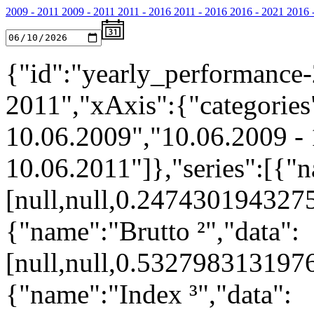
2009 - 2011
2009 - 2011
2011 - 2016
2011 - 2016
2016 - 2021
2016 
{"id":"yearly_performance-
2011","xAxis":{"categories"
10.06.2009","10.06.2009 - 
10.06.2011"]},"series":[{"n
[null,null,0.24743019432
{"name":"Brutto ²","data":
[null,null,0.53279831319
{"name":"Index ³","data":