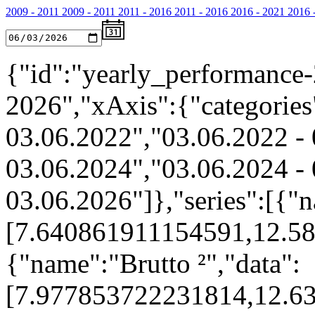
2009 - 2011
2009 - 2011
2011 - 2016
2011 - 2016
2016 - 2021
2016 
{"id":"yearly_performance-
2026","xAxis":{"categories
03.06.2022","03.06.2022 - 
03.06.2024","03.06.2024 - 
03.06.2026"]},"series":[{"n
[7.640861911154591,12.5
{"name":"Brutto ²","data":
[7.977853722231814,12.6