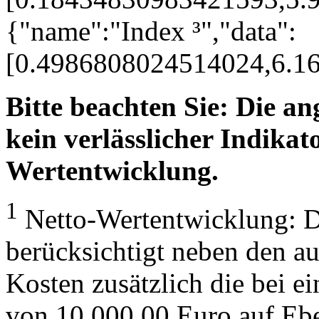
{"name":"Index ³","data":
[0.4986808024514024,6.1
Bitte beachten Sie: Die a
kein verlässlicher Indikato
Wertentwicklung.
1
Netto-Wertentwicklung: D
berücksichtigt neben den a
Kosten zusätzlich die bei e
von 10.000,00 Euro auf Eb