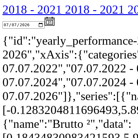
2018 - 2021
2018 - 2021
2
{"id":"yearly_performance-
2026","xAxis":{"categories
07.07.2022","07.07.2022 - 
07.07.2024","07.07.2024 - 
07.07.2026"]},"series":[{"n
[-0.1283204811696493,5.
{"name":"Brutto ²","data":
[0.18434830983421593,5.