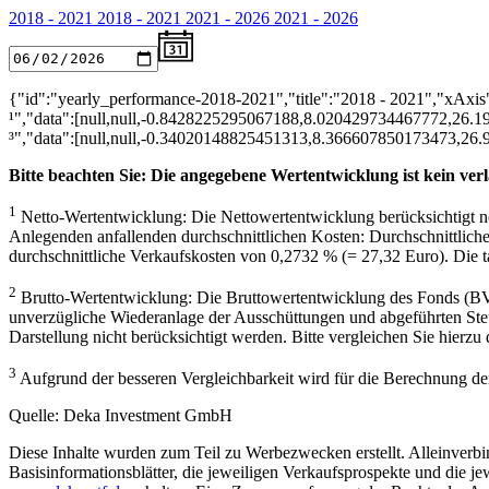
2018 - 2021
2018 - 2021
2021 - 2026
2021 - 2026
{"id":"yearly_performance-2018-2021","title":"2018 - 2021","xAxis"
¹","data":[null,null,-0.8428225295067188,8.020429734467772,26.
³","data":[null,null,-0.34020148825451313,8.366607850173473,26
Bitte beachten Sie: Die angegebene Wertentwicklung ist kein verl
1
Netto-Wertentwicklung: Die Nettowertentwicklung berücksichtigt ne
Anlegenden anfallenden durchschnittlichen Kosten: Durchschnittlich
durchschnittliche Verkaufskosten von 0,2732 % (= 27,32 Euro). Die tat
2
Brutto-Wertentwicklung: Die Bruttowertentwicklung des Fonds (BVI
unverzügliche Wiederanlage der Ausschüttungen und abgeführten Steu
Darstellung nicht berücksichtigt werden. Bitte vergleichen Sie hierzu 
3
Aufgrund der besseren Vergleichbarkeit wird für die Berechnung d
Quelle: Deka Investment GmbH
Diese Inhalte wurden zum Teil zu Werbezwecken erstellt. Alleinver
Basisinformationsblätter, die jeweiligen Verkaufsprospekte und die 