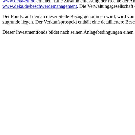
www.deka-etf.de
erhalten. Eine Zusammenfassung der Rechte der Anle
www.deka.de/­beschwerdemanagement
. Die Verwaltungsgesellschaft 
Der Fonds, auf den an dieser Stelle Bezug genommen wird, wird von 
zugrunde liegen. Der Verkaufsprospekt enthält eine detailliertere
Dieser Investmentfonds bildet nach seinen Anlagebedingungen einen