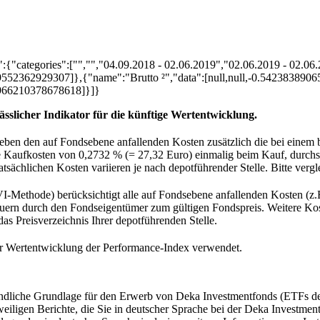
:{"categories":["","","04.09.2018 - 02.06.2019","02.06.2019 - 02.06
19552362929307]},{"name":"Brutto ²","data":[null,null,-0.5423838
.966210378678618]}]}
ässlicher Indikator für die künftige Wertentwicklung.
ben den auf Fondsebene anfallenden Kosten zusätzlich die bei einem 
e Kaufkosten von 0,2732 % (= 27,32 Euro) einmalig beim Kauf, durchs
sächlichen Kosten variieren je nach depotführender Stelle. Bitte vergle
-Methode) berücksichtigt alle auf Fondsebene anfallenden Kosten (z.
ern durch den Fondseigentümer zum gültigen Fondspreis. Weitere Kost
das Preisverzeichnis Ihrer depotführenden Stelle.
er Wertentwicklung der Performance-Index verwendet.
bindliche Grundlage für den Erwerb von Deka Investmentfonds (ETFs d
jeweiligen Berichte, die Sie in deutscher Sprache bei der Deka Invest