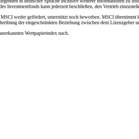
genden in deutscher Sprache inclusive weiterer Informationen zu Inst
des Investmentfonds kann jederzeit beschließen, den Vertrieb einzustell
MSCI weder gefördert, unterstützt noch beworben. MSCI übernimmt kei
 Beschreibung der eingeschränkten Beziehung zwischen dem Lizenzgebe
 anerkannten Wertpapierindex nach.