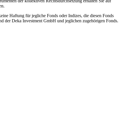
rumenten der kollektiven Rechtsdurchsetzung erhalten Sie auf
en.
ne Haftung für jegliche Fonds oder Indizes, die diesen Fonds
r und der Deka Investment GmbH und jeglichen zugehörigen Fonds.