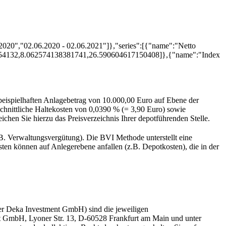
.2020","02.06.2020 - 02.06.2021"]},"series":[{"name":"Netto
90654132,8.062574138381741,26.590604617150408]},{"name":"Index
beispielhaften Anlagebetrag von 10.000,00 Euro auf Ebene der
chnittliche Haltekosten von 0,0390 % (= 3,90 Euro) sowie
ichen Sie hierzu das Preisverzeichnis Ihrer depotführenden Stelle.
B. Verwaltungsvergütung). Die BVI Methode unterstellt eine
en können auf Anlegerebene anfallen (z.B. Depotkosten), die in der
er Deka Investment GmbH) sind die jeweiligen
ment GmbH, Lyoner Str. 13, D-60528 Frankfurt am Main und unter