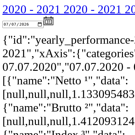
2020 - 2021
2020 - 2021
2
{"id":"yearly_performance-
2021","xAxis":{"categories"
07.07.2020","07.07.2020 - 
[{"name":"Netto ¹","data":
[null,null,null,1.1330954
{"name":"Brutto ²","data":
[null,null,null,1.4120931
{"name":"Index ³","data":