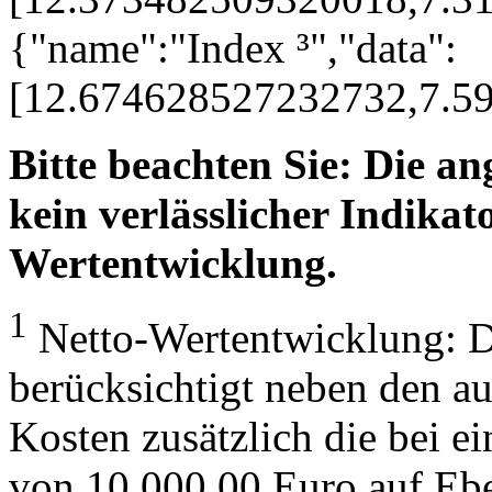
{"name":"Index ³","data":
[12.674628527232732,7.5
Bitte beachten Sie: Die a
kein verlässlicher Indikato
Wertentwicklung.
1
Netto-Wertentwicklung: D
berücksichtigt neben den a
Kosten zusätzlich die bei e
von 10.000,00 Euro auf Eb