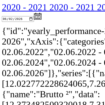
2020 - 2021
2020 - 2021
2
{"id":"yearly_performance-
2026","xAxis":{"categories
02.06.2022","02.06.2022 - 
02.06.2024","02.06.2024 - 
02.06.2026"]},"series":[{"n
[12.022772228624065,7.2
{"name":"Brutto ²","data":
[12.373482509320018,7.3