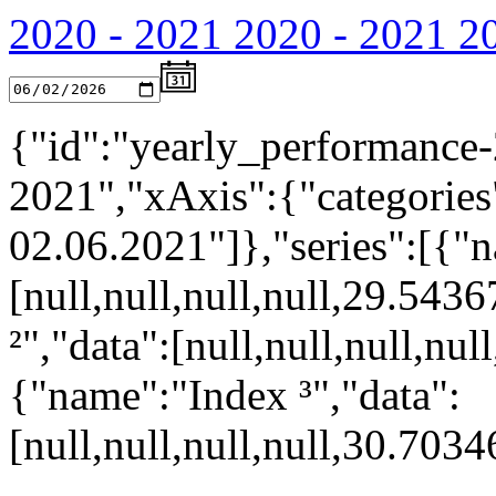
2020 - 2021
2020 - 2021
2
{"id":"yearly_performance-
2021","xAxis":{"categories"
02.06.2021"]},"series":[{"n
[null,null,null,null,29.54
²","data":[null,null,null,n
{"name":"Index ³","data":
[null,null,null,null,30.70