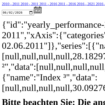
2010 - 2011
2010 - 2011
2011 - 2016
2011 - 2016
2016 - 2021
2016 
{"id":"yearly_performance-
2011","xAxis":{"categories"
02.06.2011"]},"series":[{"n
[null,null,null,null,28.18
²","data":[null,null,null,n
{"name":"Index ³","data":
[null,null,null,null,30.09
Bitte beachten Sie: Die a