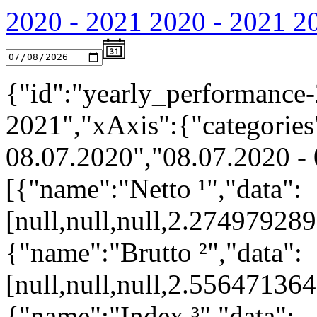
2020 - 2021
2020 - 2021
2
{"id":"yearly_performance-
2021","xAxis":{"categories"
08.07.2020","08.07.2020 - 
[{"name":"Netto ¹","data":
[null,null,null,2.2749792
{"name":"Brutto ²","data":
[null,null,null,2.5564713
{"name":"Index ³","data":