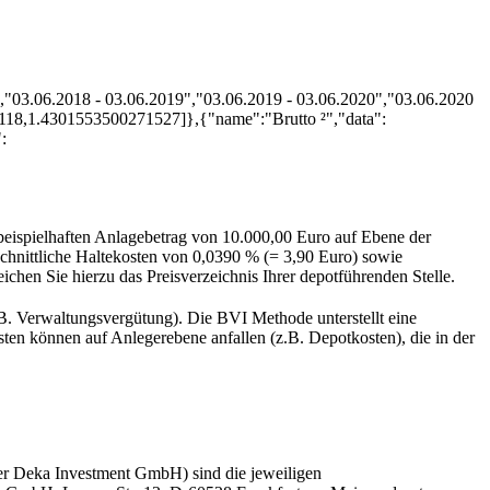
","03.06.2018 - 03.06.2019","03.06.2019 - 03.06.2020","03.06.2020
118,1.4301553500271527]},{"name":"Brutto ²","data":
:
beispielhaften Anlagebetrag von 10.000,00 Euro auf Ebene der
chnittliche Haltekosten von 0,0390 % (= 3,90 Euro) sowie
ichen Sie hierzu das Preisverzeichnis Ihrer depotführenden Stelle.
B. Verwaltungsvergütung). Die BVI Methode unterstellt eine
en können auf Anlegerebene anfallen (z.B. Depotkosten), die in der
er Deka Investment GmbH) sind die jeweiligen