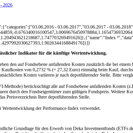
- 2026
":{"categories":["03.06.2016 - 03.06.2017","03.06.2017 - 03.06.2018
842644859,-0.676340016100547,3.0069676450978884,1.1654736932064
.204943621218687,1.747703269491626]},{"name":"Index ³","data"
1.4297992030627393,1.9026344168849176]}]}
ässlicher Indikator für die künftige Wertentwicklung.
ben den auf Fondsebene anfallenden Kosten zusätzlich die bei einem 
e Kaufkosten von 0,2732 % (= 27,32 Euro) einmalig beim Kauf, durchs
sächlichen Kosten variieren je nach depotführender Stelle. Bitte vergle
-Methode) berücksichtigt alle auf Fondsebene anfallenden Kosten (z.
ern durch den Fondseigentümer zum gültigen Fondspreis. Weitere Kost
das Preisverzeichnis Ihrer depotführenden Stelle.
er Wertentwicklung der Performance-Index verwendet.
bindliche Grundlage für den Erwerb von Deka Investmentfonds (ETFs d