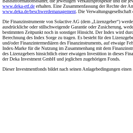
Basisinformationsblätter, die jeweiligen Verkaufsprospekte und die 
www.deka-etf.de
erhalten. Eine Zusammenfassung der Rechte der Anle
www.deka.de/­beschwerdemanagement
. Die Verwaltungsgesellschaft 
Die Finanzinstrumente von Solactive AG (dem „Lizenzgeber“) werden vo
ausdrückliche oder stillschweigende Garantie oder Zusicherung, wede
bestimmten Zeitpunkt noch in sonstiger Hinsicht. Der Index wird durc
Berechnung des Index Sorge zu tragen. Es besteht für den Lizenzgebe
und/oder Finanzintermediären des Finanzinstruments, auf etwaige Fe
Index-Marke für die Nutzung im Zusammenhang mit dem Finanzinstrume
des Lizenzgebers hinsichtlich einer etwaigen Investition in dieses F
der Deka Investment GmbH und jeglichen zugehörigen Fonds.
Dieser Investmentfonds bildet nach seinen Anlagebedingungen einen