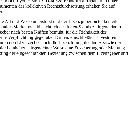
ment GmbH, Lyoner Str. 13, D-60528 Frankfurt am Main und unter
rumenten der kollektiven Rechtsdurchsetzung erhalten Sie auf
en.
e Art und Weise unterstützt und der Lizenzgeber bietet keinerlei
r Index-Marke noch hinsichtlich des Index-Stands zu irgendeinem
geber nach besten Kräften bemüht, für die Richtigkeit der
ne Verpflichtung gegenüber Dritten, einschließlich Investoren
durch den Lizenzgeber noch die Lizenzierung des Index sowie der
er beinhaltet in irgendeiner Weise eine Zusicherung oder Meinung
chreibung der eingeschränkten Beziehung zwischen dem Lizenzgeber und