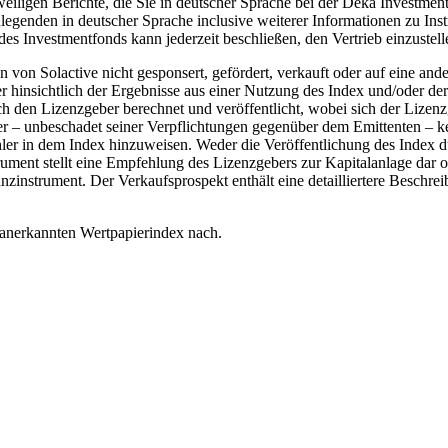
jeweiligen Berichte, die Sie in deutscher Sprache bei der Deka Invest
genden in deutscher Sprache inclusive weiterer Informationen zu Inst
des Investmentfonds kann jederzeit beschließen, den Vertrieb einzustell
n Solactive nicht gesponsert, gefördert, verkauft oder auf eine ander
r hinsichtlich der Ergebnisse aus einer Nutzung des Index und/oder de
h den Lizenzgeber berechnet und veröffentlicht, wobei sich der Lizenz
r – unbeschadet seiner Verpflichtungen gegenüber dem Emittenten – kei
hler in dem Index hinzuweisen. Weder die Veröffentlichung des Index 
nt stellt eine Empfehlung des Lizenzgebers zur Kapitalanlage dar od
inanzinstrument. Der Verkaufsprospekt enthält eine detailliertere Bes
 anerkannten Wertpapierindex nach.