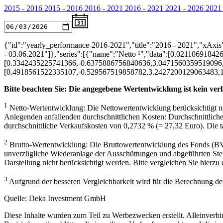
2015 - 2016
2015 - 2016
2016 - 2021
2016 - 2021
2021 - 2026
2021 
{"id":"yearly_performance-2016-2021","title":"2016 - 2021","xAxis
- 03.06.2021"]},"series":[{"name":"Netto ¹","data":[0.02110691
[0.3342435225741366,-0.6375886756840636,3.0471560359519096,1
[0.4918561522335107,-0.529567519858782,3.2427200129063483,
Bitte beachten Sie: Die angegebene Wertentwicklung ist kein verl
1
Netto-Wertentwicklung: Die Nettowertentwicklung berücksichtigt ne
Anlegenden anfallenden durchschnittlichen Kosten: Durchschnittlich
durchschnittliche Verkaufskosten von 0,2732 % (= 27,32 Euro). Die tat
2
Brutto-Wertentwicklung: Die Bruttowertentwicklung des Fonds (BVI
unverzügliche Wiederanlage der Ausschüttungen und abgeführten Steu
Darstellung nicht berücksichtigt werden. Bitte vergleichen Sie hierzu 
3
Aufgrund der besseren Vergleichbarkeit wird für die Berechnung d
Quelle: Deka Investment GmbH
Diese Inhalte wurden zum Teil zu Werbezwecken erstellt. Alleinver