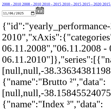
2008 - 2010
2008 - 2010
2010 - 2015
2010 - 2015
2015 - 2020
2015 
{"id":"yearly_performance-
2010","xAxis":{"categories"
06.11.2008","06.11.2008 - 
06.11.2010"]},"series":[{"n
[null,null,-38.336343811
{"name":"Brutto ²","data":
[null,null,-38.158455240
{"name":"Index ³","data":